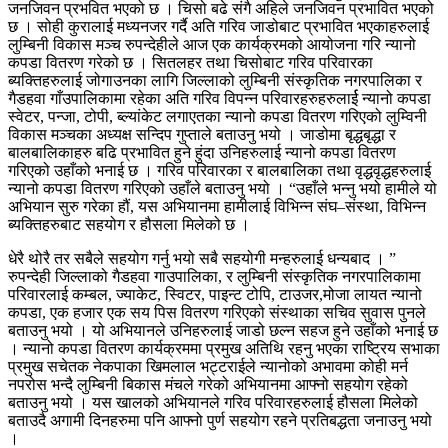
जनजिवन प्रभवित भएको छ । चिसो बढे संगै अहिले जनजिवन प्रभावित भएको
छ । सोही कुरालाई मध्यनजर गर्दै अति गरिव जाडोबाट प्रभावित भएकाहरुलाई
लुम्बिनी विकास मञ्च रुपन्देहीले आज एक कार्यक्रमको आयोजना गरि न्यानो
कपडा वितरण गरेको छ । सितलहर तथा चिसोबाट गरिव परिवारका
ब्यक्तिहरुलाई जोगाउनका लागि जिल्लाको लुम्बिनी संस्कृतिक नगरपालिका र
गैडहवा गाँउपालिकामा रहेका अति गरिव विपन्न परिवारहरुहरुलार्ई न्यानो कपडा
स्वेटर, पन्जा, टोपी, ब्ल्यांकेट लगाएतका न्यानो कपडा वितरण गरिएको लुम्विनी
विकास मञ्चका अध्यक्ष सन्दिप गुप्ताले बताउनु भयो । जाडोमा बृद्धबृद्धा र
बालबालिकाहरु बढि प्रभावित हुने हुंदा उनिहरुलाई न्यानो कपडा वितरण
गरिएको उहाँको भनाई छ । गरिव परिवारका र बालबालिका तथा वृद्धवृद्धहरुलाई
न्यानो कपडा वितरण गरिएको उहाँले बताउनु भयो । “उहाँले भन्नु भयो हामीले यो
अभियान सुरु गरेका हौं, यस अभियानमा हामीलाई विभिन्न संघ–संस्था, विभिन्न
ब्यक्तिहरुबाट सहयोग र हौसला मिलेको छ ।
धेरै थोरै तर सबैले सहयोग गर्नु भयो सबै सहयोगी मन्हरुलाई धन्यबाद । ”
रुपन्देही जिल्लाको गैडहवा गाउपालिका, र लुम्बिनी संस्कृतिक नगरपालिकामा
परिवारलाई कम्बल, ज्याकेट, स्विटर, पाइन्ट टोपि, टाउजर,मोजा लायत न्यानो
कपडा, एक हजार एक सय पिस वितरण गरिएको संस्थाका सचिव सुवास पुनले
बताउनु भयो । यो अभियानले उनिहरुलाई जाडो छल्न सहज हुने उहाँको भनाई छ
। न्यानो कपडा वितरण कार्यक्रममा प्रमुख अतिथि रहनु भएका राष्ट्रिय सभाका
प्रमुख सचेतक नेकपाका खिमलाल भट्टराईले न्यानोको अभावमा कोही मर्न
नपरोस भन्दै लुम्बिनी बिकास मंचले गरेको अभियानमा आफ्नो सहयोग रहेको
बताउनु भयो । यस खालको अभियानले गरिव परिवारहरुलाई हौसला मिलेको
बताउदै अगामी दिनहरुमा पनि आफ्नो पुर्ण सहयोग रहने प्रतिबद्धता जनाउनु भयो
।