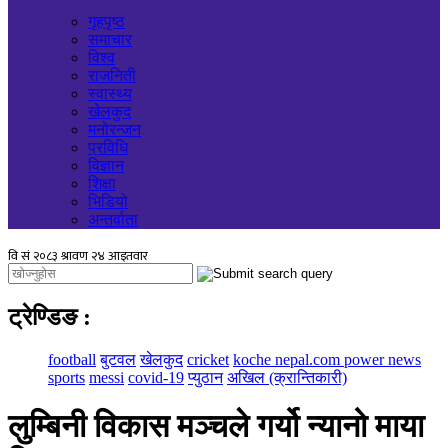
गृहपृष्ठ
समाचार
विश्व
राजनिती
स्वास्थ्य
खेलकुद
मनोरन्जन
प्रविधि
विज्ञान
शिक्षा
भिडियो
अन्तर्वाता
ट्रेण्डिङ
:
football
बुटवल
खेलकुद
cricket
koche nepal.com power news
sports
messi
covid-19
प्युठान
अखिल (क्रान्तिकारी)
लुम्बिनी विकास मञ्चले गर्यो न्यानो माया