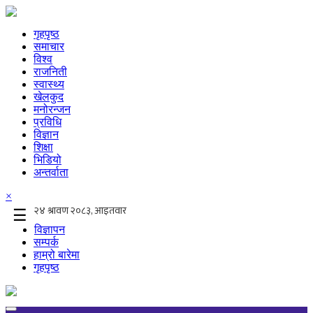
गृहपृष्ठ
समाचार
विश्व
राजनिती
स्वास्थ्य
खेलकुद
मनोरन्जन
प्रविधि
विज्ञान
शिक्षा
भिडियो
अन्तर्वाता
×
☰
विज्ञापन
सम्पर्क
हाम्रो बारेमा
गृहपृष्ठ