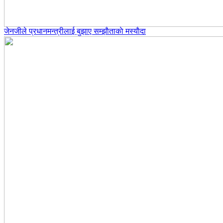
जेनजीले प्रधानमन्त्रीलाई बुझाए सम्झाैताकाे मस्याैदा