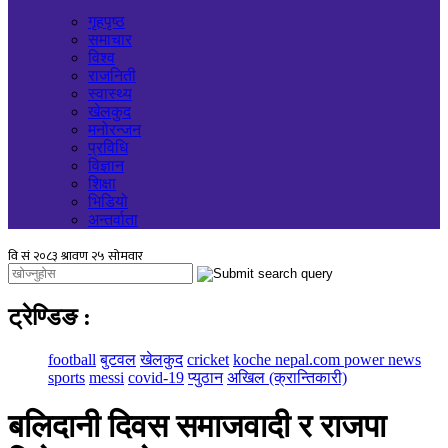
गृहपृष्ठ
समाचार
विश्व
राजनिती
स्वास्थ्य
खेलकुद
मनोरन्जन
प्रविधि
विज्ञान
शिक्षा
भिडियो
अन्तर्वाता
ट्रेण्डिङ
:
football
बुटवल
खेलकुद
cricket
koche nepal.com power news
sports
messi
covid-19
प्युठान
अखिल (क्रान्तिकारी)
बलिदानी दिवस समाजवादी र राजपा