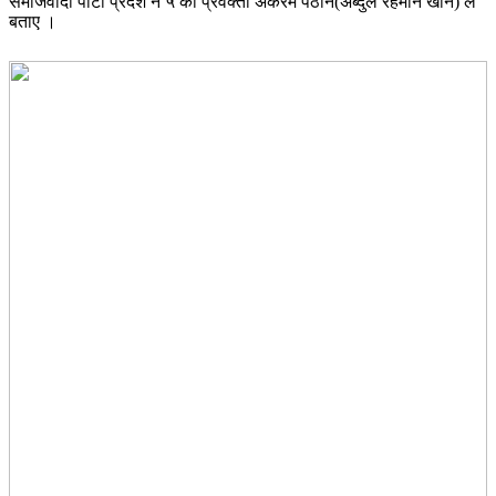
समाजवादी पार्टी प्रदेश न ५ काे प्रवक्ता अकरम पठान(अब्दुल रहमान खान) ले
बताए ।