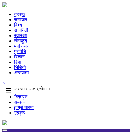
गृहपृष्ठ
समाचार
विश्व
राजनिती
स्वास्थ्य
खेलकुद
मनोरन्जन
प्रविधि
विज्ञान
शिक्षा
भिडियो
अन्तर्वाता
×
☰
विज्ञापन
सम्पर्क
हाम्रो बारेमा
गृहपृष्ठ