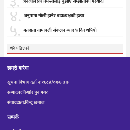
३.
जेनजीले प्रधानमन्त्रीलाई बुझाए सम्झाैताकाे मस्याैदा
४.
धनुषामा गोली हानेर वडाध्यक्षको हत्या
५.
मतदाता नामावली संकलन म्याद ५ दिन थपियो
धेरै पढिएको
हाम्रो बारेमा
सूचना विभाग दर्ता न:१६८४/०७६-७७
सम्पादक:किशोर पुन मगर
संवाददाता:विन्दु खनाल
सम्पर्क