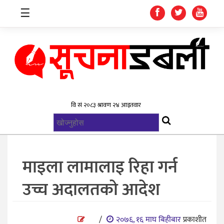
☰
गृहपृष्ठ
समाचार
विश्व
राजनिती
माइला लामालाइ रिहा गर्न
स्वास्थ्य
उच्च अदालतको आदेश
खेलकुद
मनोरन्जन
/
२०७६, १६ माघ बिहीबार
प्रकाशीत