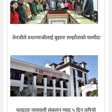
जेनजीले प्रधानमन्त्रीलाई बुझाए सम्झाैताकाे मस्याैदा
मतदाता नामावली संकलन म्याद ५ दिन थपियो