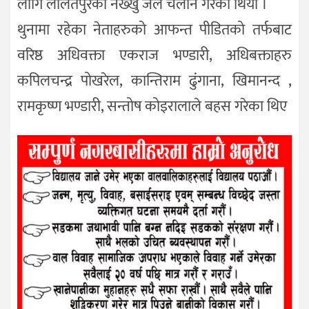
लागि ललितपुरको नख्खु जेल चलान गरेको थियो ।
थुनामा रहेका नेताहरुको आफन्त पीडितको तर्फबाट
वरिष्ठ अधिवक्ता एकराज भण्डारी, अधिबक्ताहरु
कपिलचन्द्र पोखरेल, कान्तिराम ढुंंगाना, खिमानन्द ,
रामकृष्ण भण्डारी, सन्तोष कोइरालाले बहस गरेका थिए