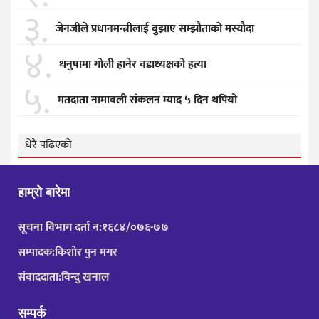
३.
जेनजीले प्रधानमन्त्रीलाई बुझाए सम्झाैताकाे मस्याैदा
४.
धनुषामा गोली हानेर वडाध्यक्षको हत्या
५.
मतदाता नामावली संकलन म्याद ५ दिन थपियो
धेरै पढिएको
हाम्रो बारेमा
सूचना विभाग दर्ता न:१६८४/०७६-७७
सम्पादक:किशोर पुन मगर
संवाददाता:विन्दु खनाल
सम्पर्क