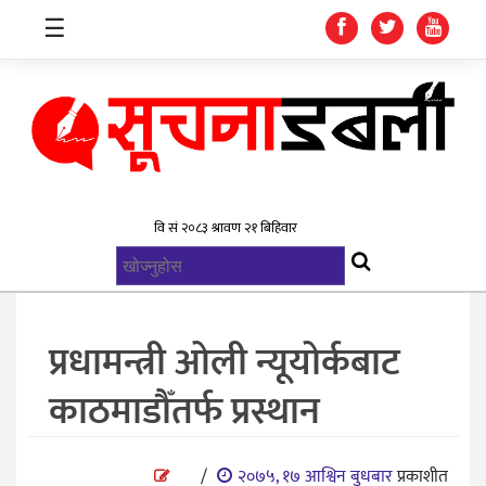
☰
गृहपृष्ठ
समाचार
विश्व
राजनिती
प्रधामन्त्री ओली न्यूयोर्कबाट
स्वास्थ्य
काठमाडौँतर्फ प्रस्थान
खेलकुद
मनोरन्जन
/
२०७५, १७ आश्विन बुधबार
प्रकाशीत