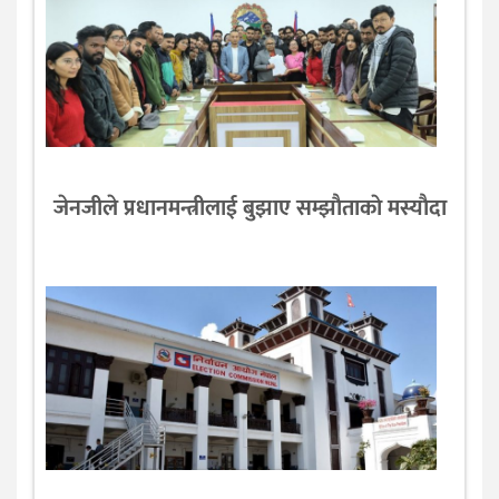
जेनजीले प्रधानमन्त्रीलाई बुझाए सम्झाैताकाे मस्याैदा