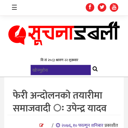
☰
गृहपृष्ठ
समाचार
विश्व
राजनिती
फेरी अन्दोलनको तयारीमा
स्वास्थ्य
समाजवादी ः उपेन्द्र यादव
खेलकुद
मनोरन्जन
/
२०७६, १० फाल्गुन शनिबार
प्रकाशीत