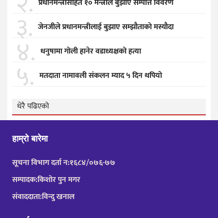
२.
प्रधानमन्त्रीसहित १० मन्त्रीले बुझाए सम्पत्ति विवरण
३.
जेनजीले प्रधानमन्त्रीलाई बुझाए सम्झाैताकाे मस्याैदा
४.
धनुषामा गोली हानेर वडाध्यक्षको हत्या
५.
मतदाता नामावली संकलन म्याद ५ दिन थपियो
धेरै पढिएको
हाम्रो बारेमा
सूचना विभाग दर्ता न:१६८४/०७६-७७
सम्पादक:किशोर पुन मगर
संवाददाता:विन्दु खनाल