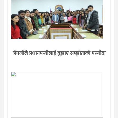
जेनजीले प्रधानमन्त्रीलाई बुझाए सम्झाैताकाे मस्याैदा