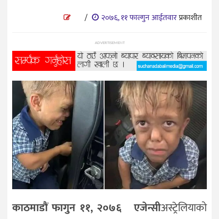
प्रविधि
/
२०७६, ११ फाल्गुन आईतवार
प्रकाशीत
विज्ञान
शिक्षा
ADVERTISEMENT
भिडियो
अन्तर्वाता
काठमाडाैं फागुन ११, २०७६
एजेन्सी
अस्ट्रेलियाको