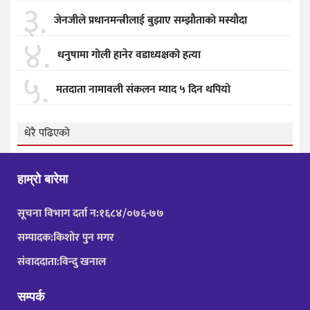
३.
जेनजीले प्रधानमन्त्रीलाई बुझाए सम्झाैताकाे मस्याैदा
४.
धनुषामा गोली हानेर वडाध्यक्षको हत्या
५.
मतदाता नामावली संकलन म्याद ५ दिन थपियो
धेरै पढिएको
हाम्रो बारेमा
सूचना विभाग दर्ता न:१६८४/०७६-७७
सम्पादक:किशोर पुन मगर
संवाददाता:विन्दु खनाल
सम्पर्क