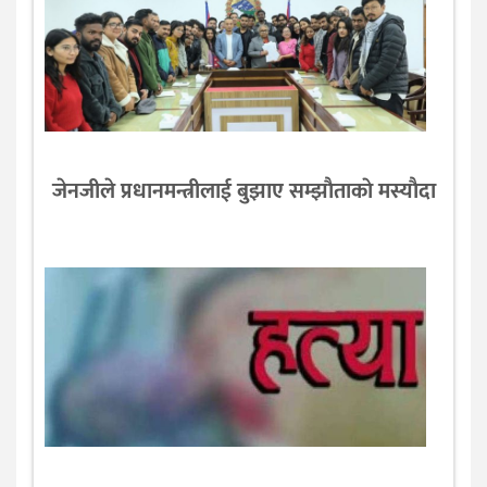
जेनजीले प्रधानमन्त्रीलाई बुझाए सम्झाैताकाे मस्याैदा