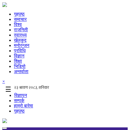
गृहपृष्ठ
समाचार
विश्व
राजनिती
स्वास्थ्य
खेलकुद
मनोरन्जन
प्रविधि
विज्ञान
शिक्षा
भिडियो
अन्तर्वाता
×
☰
विज्ञापन
सम्पर्क
हाम्रो बारेमा
गृहपृष्ठ