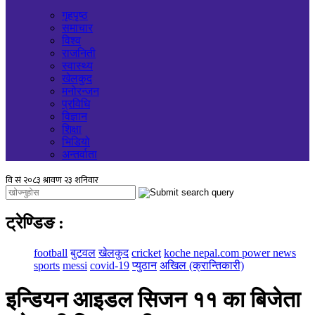
गृहपृष्ठ
समाचार
विश्व
राजनिती
स्वास्थ्य
खेलकुद
मनोरन्जन
प्रविधि
विज्ञान
शिक्षा
भिडियो
अन्तर्वाता
ट्रेण्डिङ
:
football
बुटवल
खेलकुद
cricket
koche nepal.com power news
sports
messi
covid-19
प्युठान
अखिल (क्रान्तिकारी)
इन्डियन आइडल सिजन ११ का बिजेता