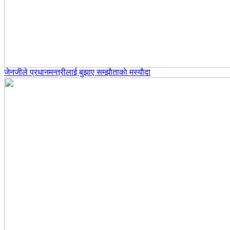
जेनजीले प्रधानमन्त्रीलाई बुझाए सम्झाैताकाे मस्याैदा