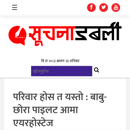
☰
गृहपृष्ठ
समाचार
विश्व
राजनिती
परिवार होस त यस्तो : बाबु-
स्वास्थ्य
छोरा पाइलट आमा
खेलकुद
एयरहोस्टेज
मनोरन्जन