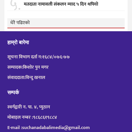
५.
मतदाता नामावली संकलन म्याद ५ दिन थपियो
धेरै पढिएको
हाम्रो बारेमा
सूचना विभाग दर्ता न:१६८४/०७६-७७
सम्पादक:किशोर पुन मगर
संवाददाता:विन्दु खनाल
सम्पर्क
स्वर्गद्वारी न. पा. ४, प्युठान
मोबाइल नम्बर :९८६८६१९८८४
E-mail :suchanadabalimedia@gmail.com