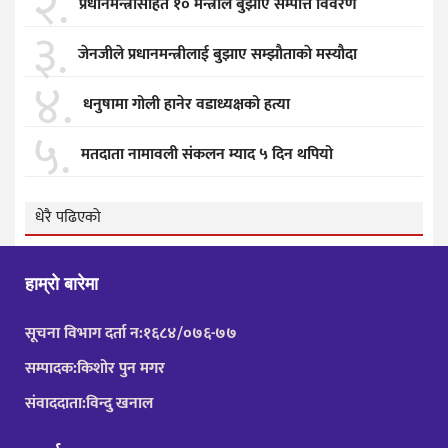
२.
प्रधानमन्त्रीसहित १० मन्त्रीले बुझाए सम्पत्ति विवरण
३.
जेनजीले प्रधानमन्त्रीलाई बुझाए सम्झाैताकाे मस्याैदा
४.
धनुषामा गोली हानेर वडाध्यक्षको हत्या
५.
मतदाता नामावली संकलन म्याद ५ दिन थपियो
धेरै पढिएको
हाम्रो बारेमा
सूचना विभाग दर्ता न:१६८४/०७६-७७
सम्पादक:किशोर पुन मगर
संवाददाता:विन्दु खनाल