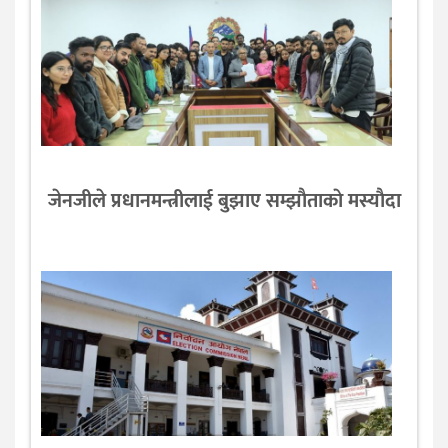
जेनजीले प्रधानमन्त्रीलाई बुझाए सम्झाैताकाे मस्याैदा