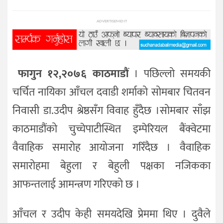
प्रविधि
ADVERTISEMENT
विज्ञान
शिक्षा
भिडियो
फागुन १२,२०७६ काठमाडौं
। पछिल्लो समयकी
अन्तर्वाता
चर्चित नायिका आँचल दवाडी शर्माको सोमबार चितवन
निवासी डा.उदीप श्रेष्ठसँग विवाह हुँदैछ ।सोमबार साँझ
काठमाडौंको चुच्चेपाटीस्थित इम्पेरियल बैंक्वेटमा
वैवाहिक समारोह आयोजना गरिँदैछ । वैवाहिक
समारोहमा बेहुला र बेहुली पक्षका नजिकका
आफन्तलाई आमन्त्रण गरिएको छ ।
आँचल र उदीप केही समयदेखि प्रेममा थिए । दुवैले