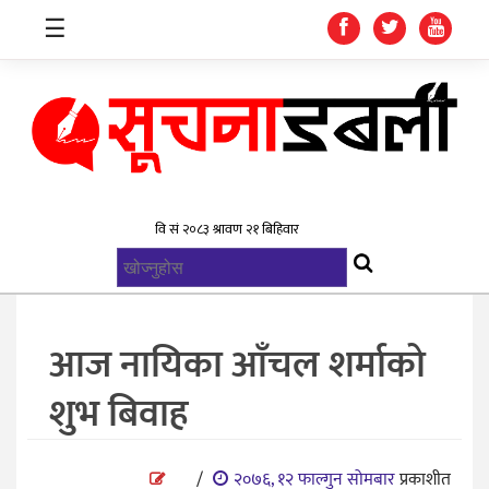
☰
गृहपृष्ठ
समाचार
विश्व
राजनिती
आज नायिका आँचल शर्माको
स्वास्थ्य
शुभ बिवाह
खेलकुद
मनोरन्जन
/
२०७६, १२ फाल्गुन सोमबार
प्रकाशीत