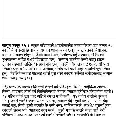
फागुन फागुन १५
। रूकुम पश्चिमको आठबीसकोट नगरपालिका वडा नम्बर १०
का गोविन्द केसी हिजोआज सम्मान थाप्न व्यस्त छन्। आफू पढेको विद्यालय,
क्याम्पस, मात्र होइन गाउँपालिकाले पनि, उनीहरूलाई उज्ज्वल, भविष्यको
शुभकामना-सहित बधाई दिइरहेका छन्। सम्मान पाउनेमा केसी मात्र होइन
उनका सहपाठी ललित भण्डारी पनि छन्। गाउँकै विद्यालयबाट एसएलसी पास
गरेका मध्यम वर्गीय परिवारमा जन्मेका, उनीहरूले हालै पाइलट कोर्स पूरा गरेका
हुन्। फिलिपिन्सबाट पाइलट कोर्स पूरा गरेर स्वदेश फर्केका उनीहरूलाई सम्मान
थाप्न भ्याइनभ्याइ छ।
‘त्रिचन्द्र क्याम्पसमा बिएस्सी तेस्रो वर्ष पढिरहेको थिएँ। त्यहीबेला अबसर
मिल्यो, पाइलट कोर्स गर्न फिलिपिन्सको रोयल फ्लाइट ट्रेनिङ एकेडेमीमा गइयो।
१४ महिने कोर्स पूरा गरेर अहिले नेपाल फर्किसकेँ,’ २४ वर्षीय केसीले बुधबार
भने। उनले सानैदेखिको आफ्नो सपना, साकार हुँदै गएको बताए। ‘सानो हुँदा
मलाई बाबु, तिमी, ठूलो भएपछि के बन्ने भनेर, मानिसहरूले, सोध्थे,’ पुराना कुरा
खोतल्दै उनले भने, ‘पाइलट बन्ने भन्थें। बुझ्ने भएपछि मात्रै थाहा पाएँ, मेरो
परिवारले, पाइलट पढाउन खर्च व्यहोर्न नसक्ने रहेछ। त्यसपछि मैले विज्ञान