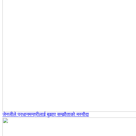
जेनजीले प्रधानमन्त्रीलाई बुझाए सम्झाैताकाे मस्याैदा