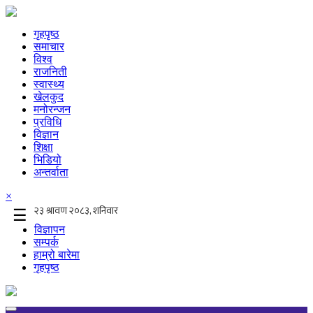
गृहपृष्ठ
समाचार
विश्व
राजनिती
स्वास्थ्य
खेलकुद
मनोरन्जन
प्रविधि
विज्ञान
शिक्षा
भिडियो
अन्तर्वाता
×
☰
विज्ञापन
सम्पर्क
हाम्रो बारेमा
गृहपृष्ठ