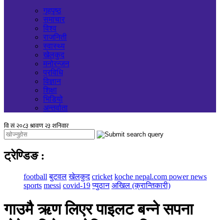
गृहपृष्ठ
समाचार
विश्व
राजनिती
स्वास्थ्य
खेलकुद
मनोरन्जन
प्रविधि
विज्ञान
शिक्षा
भिडियो
अन्तर्वाता
ट्रेण्डिङ
:
football
बुटवल
खेलकुद
cricket
koche nepal.com power news
sports
messi
covid-19
प्युठान
अखिल (क्रान्तिकारी)
गाउमै ऋण लिएर पाइलट बन्ने सपना