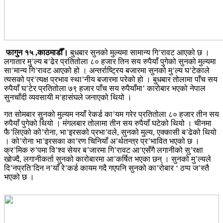
फागुन १५ ,काठमाडौँ।
बुधबार सुनको मुल्यमा सामान्य गि’रावट आएको छ ।
लगातार मु’ल्य ब’ढेर प्रतितोला ८० हजार तिन सय रुपैयाँ पुगेको सुनको मुल्यमा
सा’मान्य गि’रावट आएको हो । अन्तर्राष्ट्रिय बजारमा सुनको मु’ल्य घ’टेकाले
त्यसको प्र’त्यक्ष प्रभाव स्था’नीय बजारमा परेको हो । बुधबार तोलामा पाँच सय
रुपैयाँ घ’टेर प्रतितोला ७९ हजार पाँच सय रुपैयाँमा’ कारोबार भएको नेपाल
सुनचाँदी व्यवसायी म’हासंघले जनाएको थियो ।
गत सोमबार सुनको मुल्यम नयाँ रेकर्ड का’यम गरेर प्रतितोला ८० हजार तीन सय
रुपैयाँ पुगेको थियो । मंगलबार तोलामा तीन सय रुपैयाँ घटेको थियो । चीनमा
फै’लिएको को’रोना, भा’इरसको प्रभा’वले, सुनको मुल्य, एक्कासी ब’ढेको थियो
। को’रोना भा’इरसका का’रण चिनियाँ अ’र्थतन्त्र प्र’भावित भएको छ ।
क्र’मिक रु’पमा वि’श्व सेयर ब’जारमा गि’रावट आ’एसँगै लगानीको सु’रक्षा
खोज्दै, लगानीकर्ता सुनको कारोबारमा आ’कर्षित भएका छन् । सुनको मु’ल्यले
दि’नप्रति’दिन न’याँ रे’कर्ड कायम गदै गएपनि सुनको का’रोबार ‘ ठप्प ज’स्तै
भएको छ ।