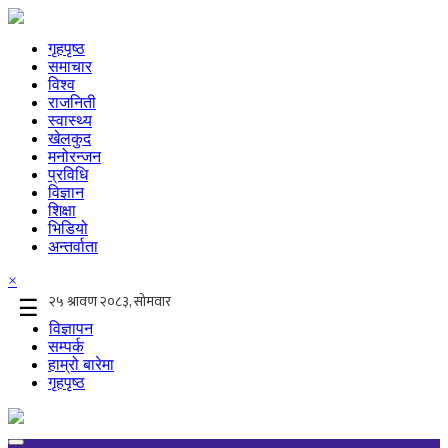
गृहपृष्ठ
समाचार
विश्व
राजनिती
स्वास्थ्य
खेलकुद
मनोरन्जन
प्रविधि
विज्ञान
शिक्षा
भिडियो
अन्तर्वाता
×
☰
विज्ञापन
सम्पर्क
हाम्रो बारेमा
गृहपृष्ठ