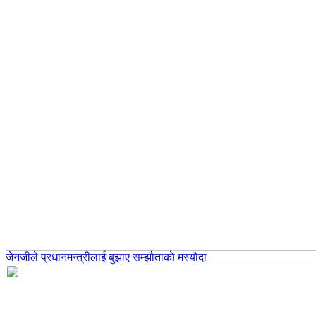
जेनजीले प्रधानमन्त्रीलाई बुझाए सम्झाैताकाे मस्याैदा