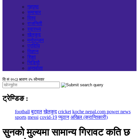
गृहपृष्ठ
समाचार
विश्व
राजनिती
स्वास्थ्य
खेलकुद
मनोरन्जन
प्रविधि
विज्ञान
शिक्षा
भिडियो
अन्तर्वाता
ट्रेण्डिङ
:
football
बुटवल
खेलकुद
cricket
koche nepal.com power news
sports
messi
covid-19
प्युठान
अखिल (क्रान्तिकारी)
सुनको मुल्यमा सामान्य गिरावट कति छ