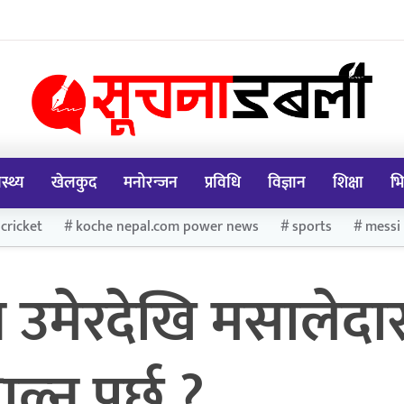
ास्थ्य
खेलकुद
मनोरन्जन
प्रविधि
विज्ञान
शिक्षा
भि
cricket
koche nepal.com power news
sports
messi
 उमेरदेखि मसालेदा
्नु पर्छ ?