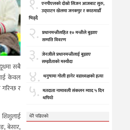
१.
एनपीएलको दोस्रो सिजन आजबाट सुरु,
उद्घाटन खेलमा जनकपुर र काठमाडौँ
भिड्दै
२.
प्रधानमन्त्रीसहित १० मन्त्रीले बुझाए
सम्पत्ति विवरण
३.
जेनजीले प्रधानमन्त्रीलाई बुझाए
सम्झाैताकाे मस्याैदा
ूधमा सबै
४.
धनुषामा गोली हानेर वडाध्यक्षको हत्या
ुलाई केवल
५.
 गरिन्छ र
मतदाता नामावली संकलन म्याद ५ दिन
थपियो
े शिशुलाई
धेरै पढिएको
ङ, बेसार,