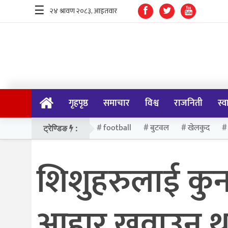
☰
गृहपृष्ठ
समाचार
गृहपृष्ठ
समाचार
विश्व
राजनिती
स्व
विश्व
राजनिती
football
बुटवल
खेलकुद
ट्रेण्डिङ
:
स्वास्थ्य
शिशुहरुलाई कुन
खेलकुद
मनोरन्जन
आहार खुवाउन थाल
प्रविधि