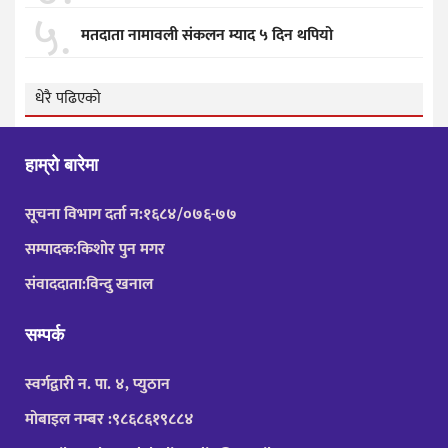
५.
मतदाता नामावली संकलन म्याद ५ दिन थपियो
धेरै पढिएको
हाम्रो बारेमा
सूचना विभाग दर्ता न:१६८४/०७६-७७
सम्पादक:किशोर पुन मगर
संवाददाता:विन्दु खनाल
सम्पर्क
स्वर्गद्वारी न. पा. ४, प्युठान
मोबाइल नम्बर :९८६८६१९८८४