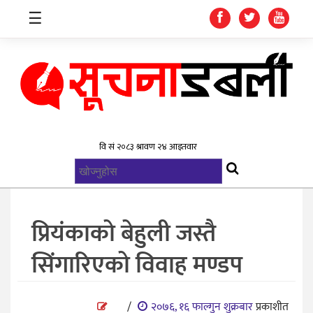
☰
गृहपृष्ठ
समाचार
विश्व
राजनिती
प्रियंकाको बेहुली जस्तै
स्वास्थ्य
सिंगारिएको विवाह मण्डप
खेलकुद
मनोरन्जन
/
२०७६, १६ फाल्गुन शुक्रबार
प्रकाशीत