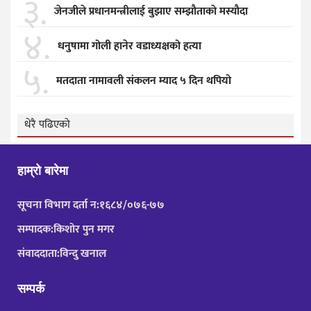
३.
जेनजीले प्रधानमन्त्रीलाई बुझाए सम्झाैताकाे मस्याैदा
४.
धनुषामा गोली हानेर वडाध्यक्षको हत्या
५.
मतदाता नामावली संकलन म्याद ५ दिन थपियो
धेरै पढिएको
हाम्रो बारेमा
सूचना विभाग दर्ता न:१६८४/०७६-७७
सम्पादक:किशोर पुन मगर
संवाददाता:विन्दु खनाल
सम्पर्क