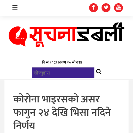
☰
गृहपृष्ठ
समाचार
विश्व
राजनिती
कोरोना भाइरसको असर
स्वास्थ्य
फागुन २४ देखि भिसा नदिने
खेलकुद
निर्णय
मनोरन्जन