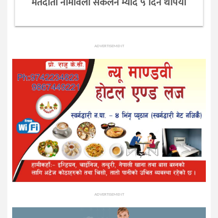
मतदाता नामावली संकलन म्याद ५ दिन थपियो
ADVERTISEMENT
ADVERTISEMENT