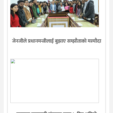
जेनजीले प्रधानमन्त्रीलाई बुझाए सम्झाैताकाे मस्याैदा