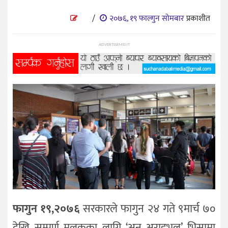
प्रविधि
/
२०७६, १९ फाल्गुन सोमबार
प्रकाशीत
विज्ञान
शिक्षा
ADVERTISEMENT
भिडियो
अन्तर्वाता
फागुन १९,२०७६
सरकारले फागुन २४ गते ९मार्च ७०
देखि सम्पूर्ण मुलुकका लागि ‘अन अराइभल’ भिसामा