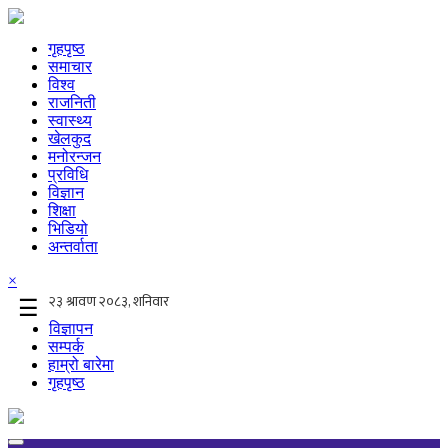
गृहपृष्ठ
समाचार
विश्व
राजनिती
स्वास्थ्य
खेलकुद
मनोरन्जन
प्रविधि
विज्ञान
शिक्षा
भिडियो
अन्तर्वाता
×
☰
विज्ञापन
सम्पर्क
हाम्रो बारेमा
गृहपृष्ठ