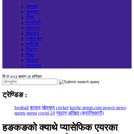
गृहपृष्ठ
समाचार
विश्व
राजनिती
स्वास्थ्य
खेलकुद
मनोरन्जन
प्रविधि
विज्ञान
शिक्षा
भिडियो
अन्तर्वाता
ट्रेण्डिङ
:
football
बुटवल
खेलकुद
cricket
koche nepal.com power news
sports
messi
covid-19
प्युठान
अखिल (क्रान्तिकारी)
हङकङको क्याथे प्यासेफिक एयरका