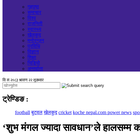
गृहपृष्ठ
समाचार
विश्व
राजनिती
स्वास्थ्य
खेलकुद
मनोरन्जन
प्रविधि
विज्ञान
शिक्षा
भिडियो
अन्तर्वाता
ट्रेण्डिङ
:
football
बुटवल
खेलकुद
cricket
koche nepal.com power news
spo
‘शुभ मंगल ज्यादा सावधान’ले हालसम्म 