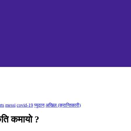
rts
messi
covid-19
प्युठान
अखिल (क्रान्तिकारी)
कति कमायो ?