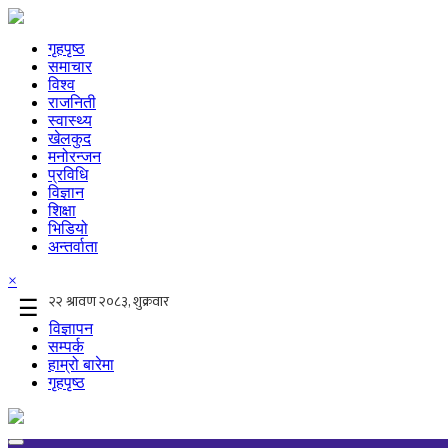
गृहपृष्ठ
समाचार
विश्व
राजनिती
स्वास्थ्य
खेलकुद
मनोरन्जन
प्रविधि
विज्ञान
शिक्षा
भिडियो
अन्तर्वाता
×
☰
विज्ञापन
सम्पर्क
हाम्रो बारेमा
गृहपृष्ठ