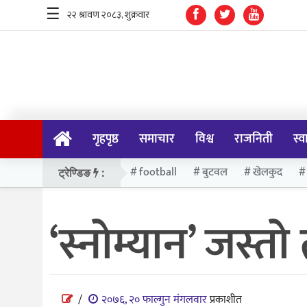
☰
गृहपृष्ठ
समाचार
गृहपृष्ठ
समाचार
विश्व
राजनिती
स्व
विश्व
राजनिती
football
बुटवल
खेलकुद
ट्रेण्डिङ
:
स्वास्थ्य
‘स्नोम्यान’ जस्तो
खेलकुद
मनोरन्जन
प्रविधि
/
२०७६, २० फाल्गुन मंगलवार
प्रकाशीत