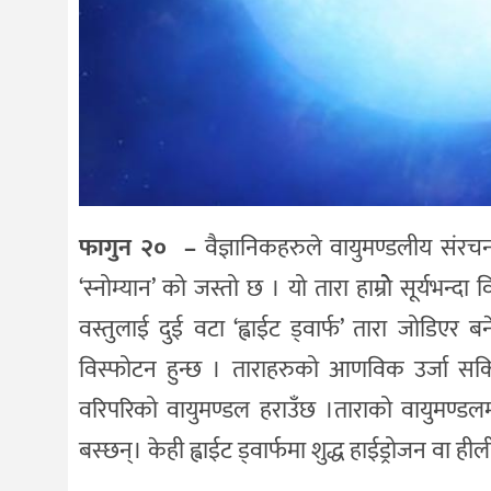
फागुन २० –
वैज्ञानिकहरुले वायुमण्डलीय संर
‘स्नोम्यान’ को जस्तो छ । यो तारा हाम्रोे सूर्यभन
वस्तुलाई दुई वटा ‘ह्वाईट ड्वार्फ’ तारा जोडिएर 
विस्फोटन हुन्छ । ताराहरुको आणविक उर्जा सकिएपछ
वरिपरिको वायुमण्डल हराउँछ ।ताराको वायुमण्डलम
बस्छन्। केही ह्वाईट ड्वार्फमा शुद्ध हाईड्रोजन वा ही