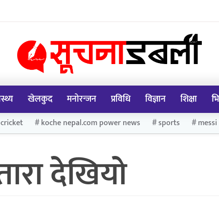
ास्थ्य
खेलकुद
मनोरन्जन
प्रविधि
विज्ञान
शिक्षा
भि
cricket
koche nepal.com power news
sports
messi
 तारा देखियो