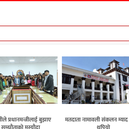
ीले प्रधानमन्त्रीलाई बुझाए
मतदाता नामावली संकलन म्याद
सम्झाैताकाे मस्याैदा
थपियो