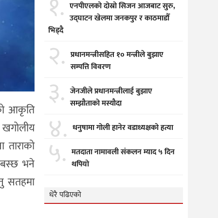
१.
एनपीएलको दोस्रो सिजन आजबाट सुरु,
उद्घाटन खेलमा जनकपुर र काठमाडौँ
भिड्दै
२.
प्रधानमन्त्रीसहित १० मन्त्रीले बुझाए
सम्पत्ति विवरण
३.
जेनजीले प्रधानमन्त्रीलाई बुझाए
सम्झाैताकाे मस्याैदा
ाको आकृति
४.
क्त खगोलीय
धनुषामा गोली हानेर वडाध्यक्षको हत्या
५.
ता ताराको
मतदाता नामावली संकलन म्याद ५ दिन
 बस्छ भने
थपियो
्तु सतहमा
धेरै पढिएको