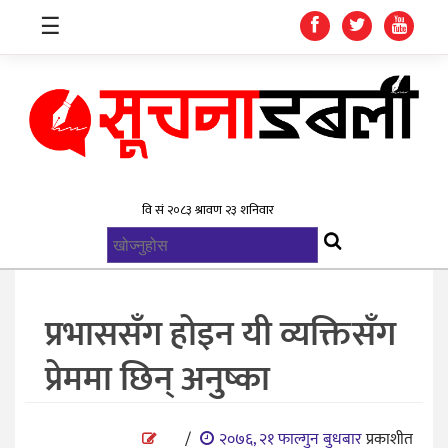
☰
गृहपृष्ठ
समाचार
विश्व
राजनिती
प्रभाससँग होइन यी व्यक्तिसँग
स्वास्थ्य
प्रेममा छिन् अनुष्का
खेलकुद
मनोरन्जन
/
२०७६, २१ फाल्गुन बुधबार
प्रकाशीत