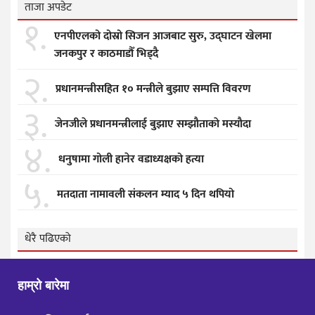
ताजा अपडेट
१.
एनपीएलको दोस्रो सिजन आजबाट सुरु, उद्घाटन खेलमा
जनकपुर र काठमाडौँ भिड्दै
२.
प्रधानमन्त्रीसहित १० मन्त्रीले बुझाए सम्पत्ति विवरण
३.
जेनजीले प्रधानमन्त्रीलाई बुझाए सम्झाैताकाे मस्याैदा
४.
धनुषामा गोली हानेर वडाध्यक्षको हत्या
५.
मतदाता नामावली संकलन म्याद ५ दिन थपियो
धेरै पढिएको
हाम्रो बारेमा