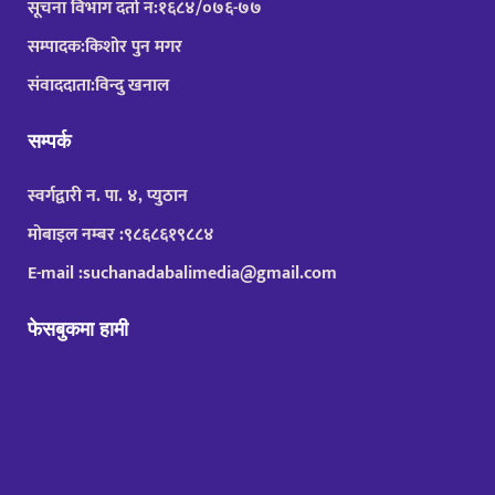
सूचना विभाग दर्ता न:१६८४/०७६-७७
सम्पादक:किशोर पुन मगर
संवाददाता:विन्दु खनाल
सम्पर्क
स्वर्गद्वारी न. पा. ४, प्युठान
मोबाइल नम्बर :९८६८६१९८८४
E-mail :suchanadabalimedia@gmail.com
फेसबुकमा हामी