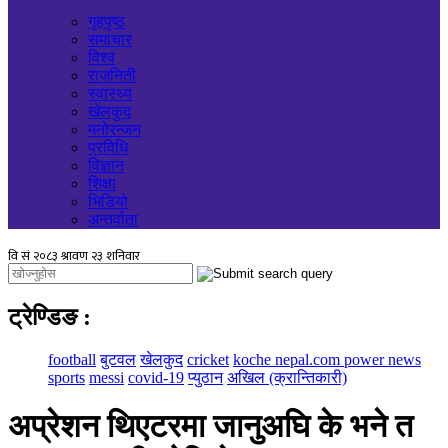
गृहपृष्ठ
समाचार
विश्व
राजनिती
स्वास्थ्य
खेलकुद
मनोरन्जन
प्रविधि
विज्ञान
शिक्षा
भिडियो
अन्तर्वाता
ट्रेण्डिङ
:
football
बुटवल
खेलकुद
cricket
koche nepal.com power news
sports
messi
covid-19
प्युठान
अखिल (क्रान्तिकारी)
अप्रेशन थिएटरमा जानुअघि के भने त