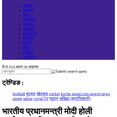
गृहपृष्ठ
समाचार
विश्व
राजनिती
स्वास्थ्य
खेलकुद
मनोरन्जन
प्रविधि
विज्ञान
शिक्षा
भिडियो
अन्तर्वाता
ट्रेण्डिङ
:
football
बुटवल
खेलकुद
cricket
koche nepal.com power news
sports
messi
covid-19
प्युठान
अखिल (क्रान्तिकारी)
भारतीय प्रधानमन्त्री मोदी होली