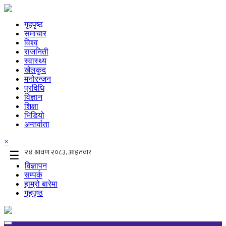
गृहपृष्ठ
समाचार
विश्व
राजनिती
स्वास्थ्य
खेलकुद
मनोरन्जन
प्रविधि
विज्ञान
शिक्षा
भिडियो
अन्तर्वाता
×
☰
विज्ञापन
सम्पर्क
हाम्रो बारेमा
गृहपृष्ठ