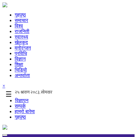
गृहपृष्ठ
समाचार
विश्व
राजनिती
स्वास्थ्य
खेलकुद
मनोरन्जन
प्रविधि
विज्ञान
शिक्षा
भिडियो
अन्तर्वाता
×
☰
विज्ञापन
सम्पर्क
हाम्रो बारेमा
गृहपृष्ठ