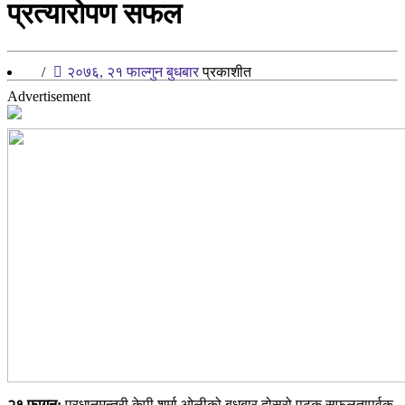
प्रत्यारोपण सफल
/
२०७६, २१ फाल्गुन बुधबार
प्रकाशीत
Advertisement
२१ फागुन:
प्रधानमन्त्री केपी शर्मा ओलीको बुधबार दोस्रो पटक सफलतापूर्वक