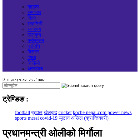
गृहपृष्ठ
समाचार
विश्व
राजनिती
स्वास्थ्य
खेलकुद
मनोरन्जन
प्रविधि
विज्ञान
शिक्षा
भिडियो
अन्तर्वाता
ट्रेण्डिङ
:
football
बुटवल
खेलकुद
cricket
koche nepal.com power news
sports
messi
covid-19
प्युठान
अखिल (क्रान्तिकारी)
प्रधानमन्त्री ओलीको मिर्गौला