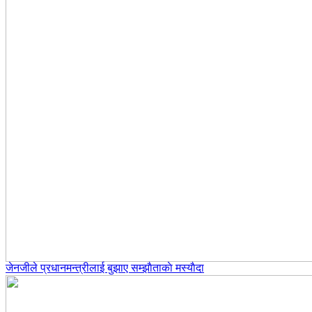
जेनजीले प्रधानमन्त्रीलाई बुझाए सम्झाैताकाे मस्याैदा