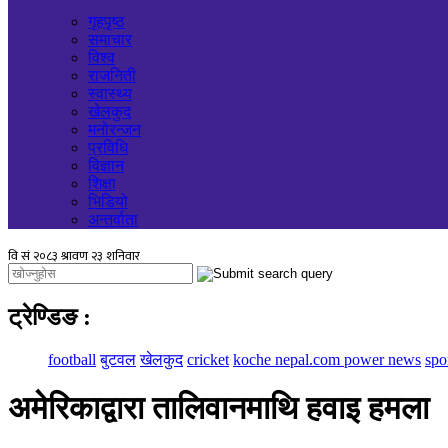
गृहपृष्ठ
समाचार
विश्व
राजनिती
स्वास्थ्य
खेलकुद
मनोरन्जन
प्रविधि
विज्ञान
शिक्षा
भिडियो
अन्तर्वाता
ट्रेण्डिङ
:
football
बुटवल
खेलकुद
cricket
koche nepal.com power news
spo
अमेरिकाद्वारा तालिवानमाथि हवाइ हमला