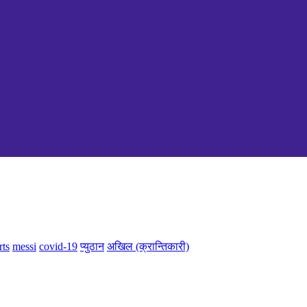
rts
messi
covid-19
प्युठान
अखिल (क्रान्तिकारी)