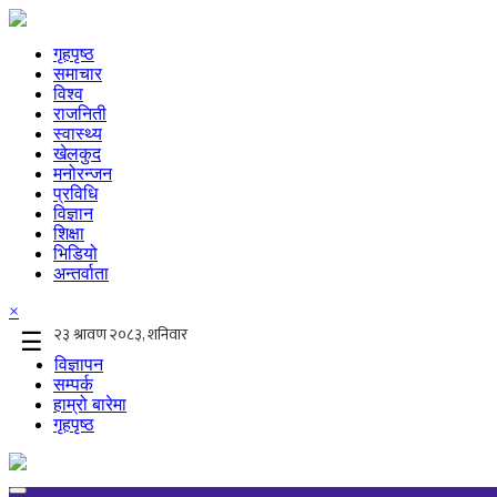
गृहपृष्ठ
समाचार
विश्व
राजनिती
स्वास्थ्य
खेलकुद
मनोरन्जन
प्रविधि
विज्ञान
शिक्षा
भिडियो
अन्तर्वाता
×
☰
विज्ञापन
सम्पर्क
हाम्रो बारेमा
गृहपृष्ठ