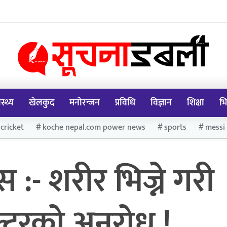
ास्थ्य
खेलकुद
मनोरन्जन
प्रविधि
विज्ञान
शिक्षा
भि
cricket
koche nepal.com power news
sports
messi
:- शरीर भिज्ने गरी
्टरको अनुरोध !