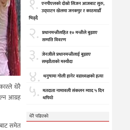
१.
एनपीएलको दोस्रो सिजन आजबाट सुरु,
उद्घाटन खेलमा जनकपुर र काठमाडौँ
भिड्दै
२.
प्रधानमन्त्रीसहित १० मन्त्रीले बुझाए
सम्पत्ति विवरण
३.
जेनजीले प्रधानमन्त्रीलाई बुझाए
सम्झाैताकाे मस्याैदा
४.
धनुषामा गोली हानेर वडाध्यक्षको हत्या
५.
ारले धेरै
मतदाता नामावली संकलन म्याद ५ दिन
ल्न आग्रह
थपियो
धेरै पढिएको
नबाट समेत