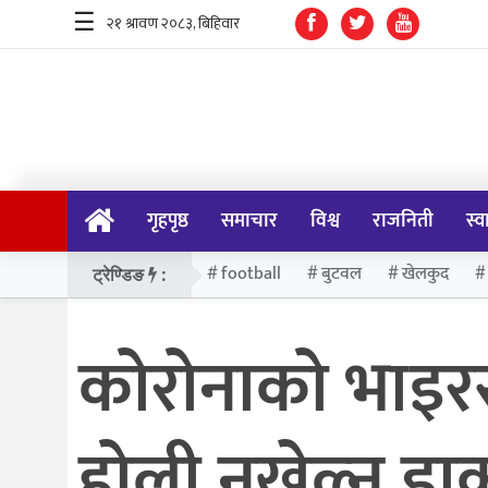
☰
गृहपृष्ठ
समाचार
गृहपृष्ठ
समाचार
विश्व
राजनिती
स्व
विश्व
राजनिती
football
बुटवल
खेलकुद
ट्रेण्डिङ
:
स्वास्थ्य
कोरोनाको भाइरस 
खेलकुद
मनोरन्जन
होली नखेल्न डाक
प्रविधि