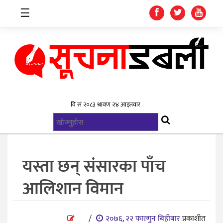
☰
गृहपृष्ठ
समाचार
विश्व
राजनिती
यस्ता छन् संसारका पाँच
स्वास्थ्य
आलिशान विमान
खेलकुद
मनोरन्जन
/
२०७६, २२ फाल्गुन बिहीबार
प्रकाशीत