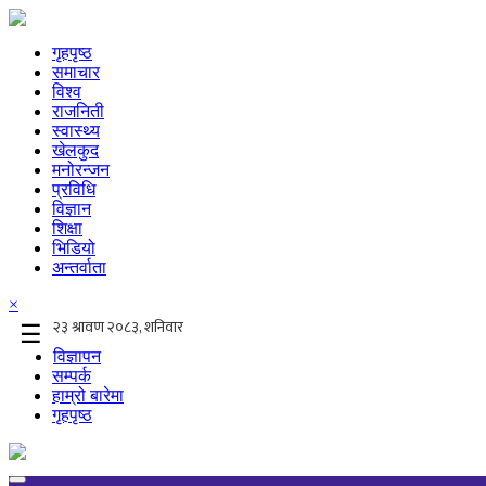
गृहपृष्ठ
समाचार
विश्व
राजनिती
स्वास्थ्य
खेलकुद
मनोरन्जन
प्रविधि
विज्ञान
शिक्षा
भिडियो
अन्तर्वाता
×
☰
विज्ञापन
सम्पर्क
हाम्रो बारेमा
गृहपृष्ठ