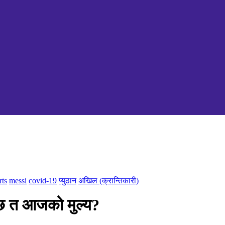
rts
messi
covid-19
प्युठान
अखिल (क्रान्तिकारी)
ि छ त आजको मुल्य?