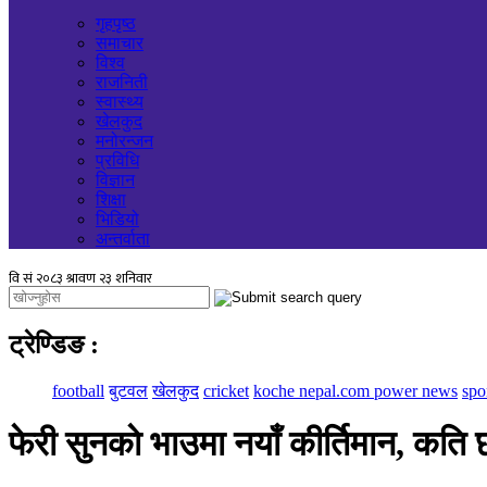
गृहपृष्ठ
समाचार
विश्व
राजनिती
स्वास्थ्य
खेलकुद
मनोरन्जन
प्रविधि
विज्ञान
शिक्षा
भिडियो
अन्तर्वाता
ट्रेण्डिङ
:
football
बुटवल
खेलकुद
cricket
koche nepal.com power news
spo
फेरी सुनकाे भाउमा नयाँ कीर्तिमान, कत