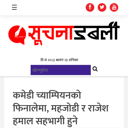
☰
गृहपृष्ठ
समाचार
विश्व
राजनिती
कमेडी च्याम्पियनको
स्वास्थ्य
फिनालेमा, महजोडी र राजेश
खेलकुद
हमाल सहभागी हुने
मनोरन्जन