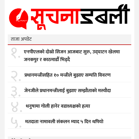
ताजा अपडेट
१.
एनपीएलको दोस्रो सिजन आजबाट सुरु, उद्घाटन खेलमा
जनकपुर र काठमाडौँ भिड्दै
२.
प्रधानमन्त्रीसहित १० मन्त्रीले बुझाए सम्पत्ति विवरण
३.
जेनजीले प्रधानमन्त्रीलाई बुझाए सम्झाैताकाे मस्याैदा
४.
धनुषामा गोली हानेर वडाध्यक्षको हत्या
५.
मतदाता नामावली संकलन म्याद ५ दिन थपियो