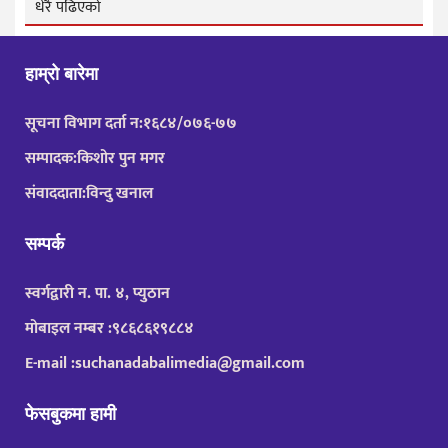
धेरै पढिएको
हाम्रो बारेमा
सूचना विभाग दर्ता न:१६८४/०७६-७७
सम्पादक:किशोर पुन मगर
संवाददाता:विन्दु खनाल
सम्पर्क
स्वर्गद्वारी न. पा. ४, प्युठान
मोबाइल नम्बर :९८६८६१९८८४
E-mail :suchanadabalimedia@gmail.com
फेसबुकमा हामी