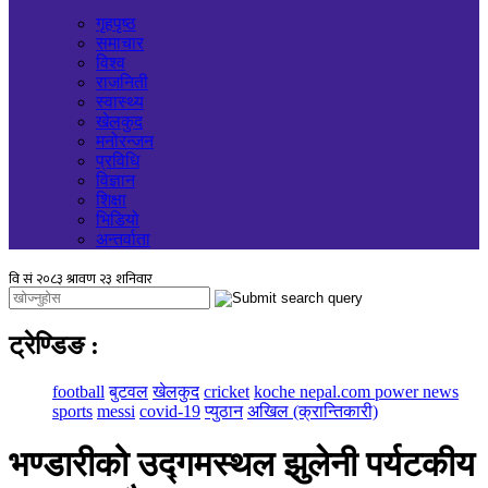
गृहपृष्ठ
समाचार
विश्व
राजनिती
स्वास्थ्य
खेलकुद
मनोरन्जन
प्रविधि
विज्ञान
शिक्षा
भिडियो
अन्तर्वाता
ट्रेण्डिङ
:
football
बुटवल
खेलकुद
cricket
koche nepal.com power news
sports
messi
covid-19
प्युठान
अखिल (क्रान्तिकारी)
भण्डारीको उद्गमस्थल झुलेनी पर्यटकीय