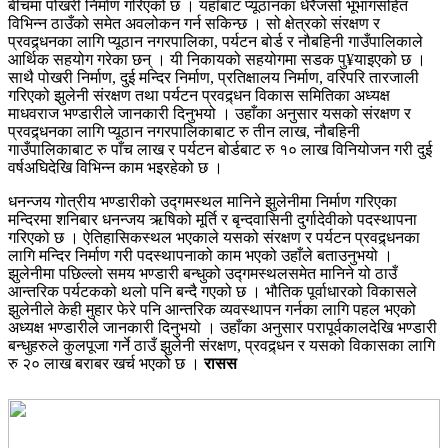
बीचमा पोखरी निर्माण गरिएको छ । यहाँबाट प्यूठानका धेरैजसो भूभागसहित
विभिन्न ठाउँको समेत अवलोकन गर्न सकिन्छ । सो क्षेत्रको संरक्षण र
प्रवद्र्धनका लागि प्यूठान नगरपालिका, पर्यटन बोर्ड र नौबहिनी गाउँपालिकाले
आर्थिक सहयोग गरेका छन् । यी निकायको सहयोगमा सडक पु¥याइएको छ ।
साथै पोखरी निर्माण, दुई मन्दिर निर्माण, प्रतिक्षालय निर्माण, वरिपरि तारजाली
गरिएको झुलेनी संरक्षण तथा पर्यटन प्रवद्र्धन विकास समितिका अध्यक्ष
माधवराज भण्डारीले जानकारी दिनुभयो । उहाँका अनुसार यसको संरक्षण र
प्रवद्र्धनका लागि प्यूठान नगरपालिकाबाट रु तीन लाख, नौबहिनी
गाउँपालिकाबाट रु पाँच लाख र पर्यटन बोर्डबाट रु १० लाख विनियोजन गरी दुई
वर्षअघिदेखि विभिन्न काम भइरहेको छ ।
धनन्जय गोत्रीय भण्डारीको उद्गमस्थल मानिने झुलेनीमा निर्माण गरिएका
मन्दिरमा शनिबार धनन्जय ऋषिको मूर्ति र बृन्दवासिनी दुर्गादेवीको पदस्थापना
गरिएको छ । ऐतिहासिकस्थल भएकाले यसको संरक्षण र पर्यटन प्रवद्र्धनका
लागि मन्दिर निर्माण गरी पदस्थापनाको काम भएको उहाँले बताउनुभयो ।
झुलेनीमा पछिल्लो समय भण्डारी बन्धुको उद्गमस्थलसमेत मानिने यो ठाउँ
आन्तरिक पर्यटकको थलो पनि बन्दै गएको छ । भौतिक पूर्वाधारको विकासले
झुलेनीले केही मुहार फेरे पनि आन्तरिक व्यवस्थापन गर्नका लागि पहल भएको
अध्यक्ष भण्डारीले जानकारी दिनुभयो । उहाँका अनुसार परापूर्वकालदेखि भण्डारी
बन्धुहरुले कुलपूजा गर्ने ठाउँ झुलेनी संरक्षण, प्रवद्र्धन र यसको विकासका लागि
रु २० लाख बराबर खर्च भएको छ ।
रासस