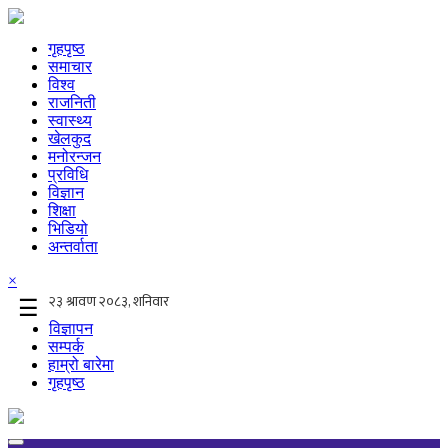
गृहपृष्ठ
समाचार
विश्व
राजनिती
स्वास्थ्य
खेलकुद
मनोरन्जन
प्रविधि
विज्ञान
शिक्षा
भिडियो
अन्तर्वाता
×
☰
विज्ञापन
सम्पर्क
हाम्रो बारेमा
गृहपृष्ठ