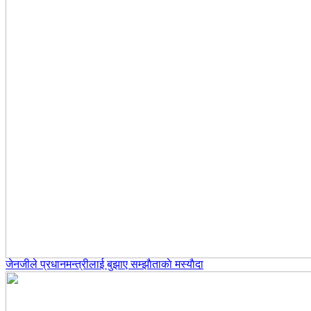
जेनजीले प्रधानमन्त्रीलाई बुझाए सम्झाैताकाे मस्याैदा