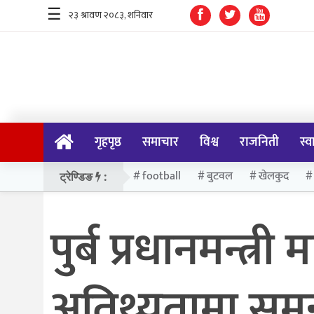
☰
गृहपृष्ठ
समाचार
गृहपृष्ठ
समाचार
विश्व
राजनिती
स्व
विश्व
राजनिती
football
बुटवल
खेलकुद
ट्रेण्डिङ
:
स्वास्थ्य
पुर्ब प्रधानमन्त्
खेलकुद
मनोरन्जन
अतिथ्यतामा समु
प्रविधि