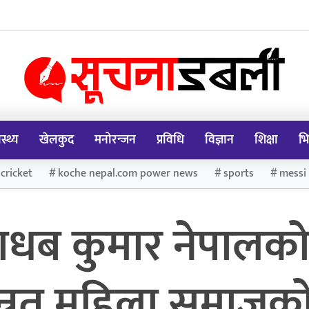
ास्थ्य
खेलकुद
मनोरन्जन
प्रविधि
विज्ञान
शिक्षा
भि
cricket
koche nepal.com power news
sports
messi
री माधब कुमार नेपालक
न्नत महिला समाजक