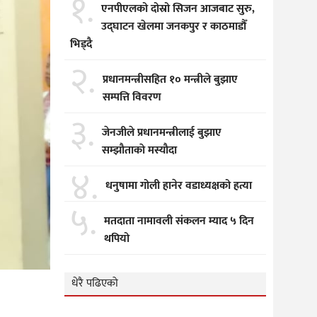
१.
एनपीएलको दोस्रो सिजन आजबाट सुरु,
उद्घाटन खेलमा जनकपुर र काठमाडौँ
भिड्दै
२.
प्रधानमन्त्रीसहित १० मन्त्रीले बुझाए
सम्पत्ति विवरण
३.
जेनजीले प्रधानमन्त्रीलाई बुझाए
सम्झाैताकाे मस्याैदा
४.
धनुषामा गोली हानेर वडाध्यक्षको हत्या
५.
मतदाता नामावली संकलन म्याद ५ दिन
थपियो
धेरै पढिएको