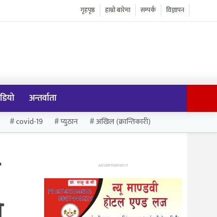
गृहपृष्ठ
हाम्रो बारेमा
सम्पर्क
विज्ञापन
डियो
अन्तर्वाता
covid-19
प्युठान
अखिल (क्रान्तिकारी)
ो
ADVERTISEMENT
ो