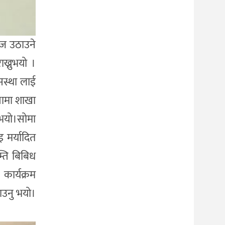
वाज उठाउने
ख्नुभयो ।
सस्था लाई
लामा शाखा
ुभयो।सोमा
 मर्यादित
म्ति बिबिध
कार्यक्रम
ताउनु भयो।