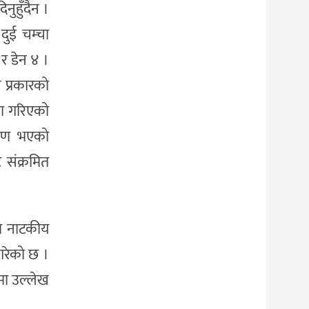
नुहुँदैन ।
 दुई चम्चा
 र डेन ४ ।
 प्रकारको
 मा गरिएको
रमण भएको
 संक्रमित
मा नाटकीय
गरेको छ ।
मा उल्लेख