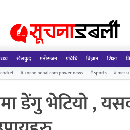
ास्थ्य
खेलकुद
मनोरन्जन
प्रविधि
विज्ञान
शिक्षा
भि
cricket
koche nepal.com power news
sports
messi
ा डेंगु भेटियो , य
 उपायहरु