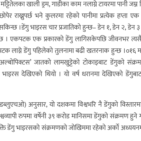
ट्टितेलका खाली ड्रम, गाडीका काम नलाग्ने टायरमा पानी जम्न दि
ी छोपेर राख्नुपर्छ भने कुलरमा रहेको पानीमा प्रत्येक हप्ता एक
किन्छ ।डेंगु भाइरस चार प्रजातिको हुन्छ– डेन १, डेन २, डेन ३
सक्छ । एकपटक एक प्रकारको डेंगु लागिसकेपछि जीवनभर त्यसै
स्रोपटक लाग्ने डेंगु पहिलेको तुलनामा बढी खतरनाक हुन्छ ।०१६
्बोपिक्टस’ जातको लामखुट्टेको टोकाइबाट डेंगुको संक्
भाइरस देखिएको थियो । यो वर्ष धरानमा देखिएको डेंगुबाट
(डब्लुएचओ) अनुसार, यो दशकमा विश्वभरि नै डेंगुको विस्तार
्यापी रुपमा वर्षेनी ३९ करोड मानिसमा डेंगुको संक्रमण हुने 
क्ति डेंगु भाइरसको संक्रमणको जोखिममा रहेको अर्को अध्ययन