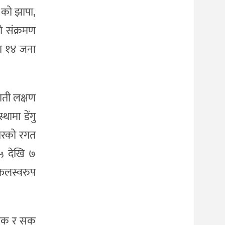
 को झापा,
ो संक्रमण
 मा १४ जना
वाती लक्षण
थामा डेंगु
शरीरको रगत
ो ५ देखि ७
 फलस्वरुप
रेजिक र सक