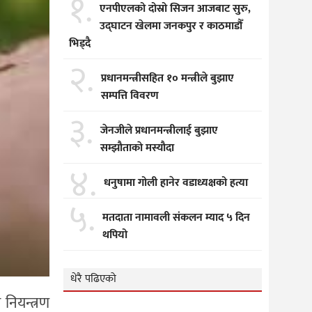
१.
एनपीएलको दोस्रो सिजन आजबाट सुरु,
उद्घाटन खेलमा जनकपुर र काठमाडौँ
भिड्दै
२.
प्रधानमन्त्रीसहित १० मन्त्रीले बुझाए
सम्पत्ति विवरण
३.
जेनजीले प्रधानमन्त्रीलाई बुझाए
सम्झाैताकाे मस्याैदा
४.
धनुषामा गोली हानेर वडाध्यक्षको हत्या
५.
मतदाता नामावली संकलन म्याद ५ दिन
थपियो
धेरै पढिएको
नियन्त्रण