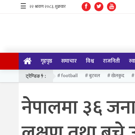
☰
गृहपृष्ठ
समाचार
गृहपृष्ठ
समाचार
विश्व
राजनिती
स्व
विश्व
राजनिती
football
बुटवल
खेलकुद
ट्रेण्डिङ
:
स्वास्थ्य
नेपालमा ३६ जनाम
खेलकुद
मनोरन्जन
लक्षण तथा बच्ने
प्रविधि