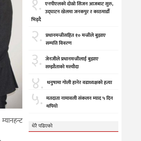
१.
एनपीएलको दोस्रो सिजन आजबाट सुरु,
उद्घाटन खेलमा जनकपुर र काठमाडौँ
भिड्दै
२.
प्रधानमन्त्रीसहित १० मन्त्रीले बुझाए
सम्पत्ति विवरण
३.
जेनजीले प्रधानमन्त्रीलाई बुझाए
सम्झाैताकाे मस्याैदा
४.
धनुषामा गोली हानेर वडाध्यक्षको हत्या
५.
मतदाता नामावली संकलन म्याद ५ दिन
थपियो
म्यानहन्ट
धेरै पढिएको