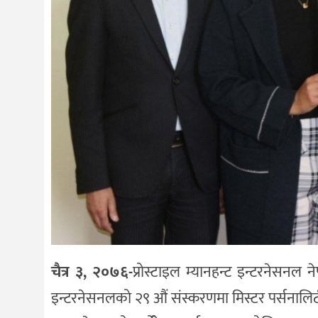
चैत्र ३, २०७६-
प्रोस्टाइल म्यानहन्ट इन्टरनेसनल 
इन्टरनेसनलको २९ औं संस्करणमा मिस्टर पर्सनालिटीक