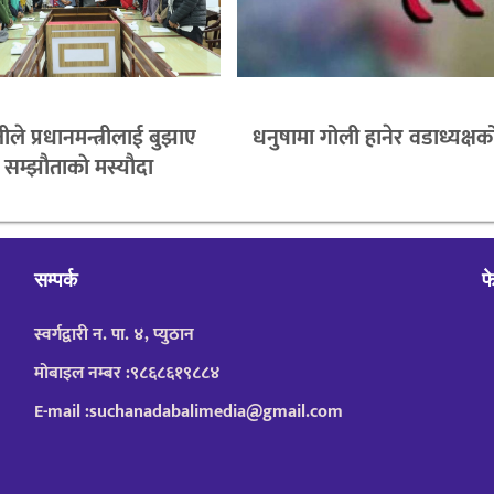
ीले प्रधानमन्त्रीलाई बुझाए
धनुषामा गोली हानेर वडाध्यक्षको
सम्झाैताकाे मस्याैदा
सम्पर्क
फ
स्वर्गद्वारी न. पा. ४, प्युठान
मोबाइल नम्बर :९८६८६१९८८४
E-mail :suchanadabalimedia@gmail.com