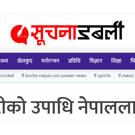
ास्थ्य
खेलकुद
मनोरन्जन
प्रविधि
विज्ञान
शिक्षा
भि
cricket
koche nepal.com power news
sports
messi
िटीको उपाधि नेपालल