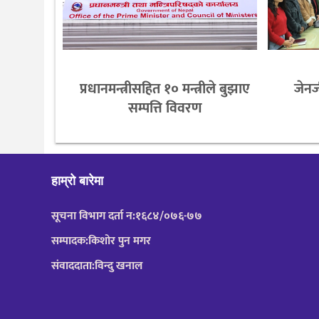
प्रधानमन्त्रीसहित १० मन्त्रीले बुझाए
जेनज
सम्पत्ति विवरण
हाम्रो बारेमा
सूचना विभाग दर्ता न:१६८४/०७६-७७
सम्पादक:किशोर पुन मगर
संवाददाता:विन्दु खनाल