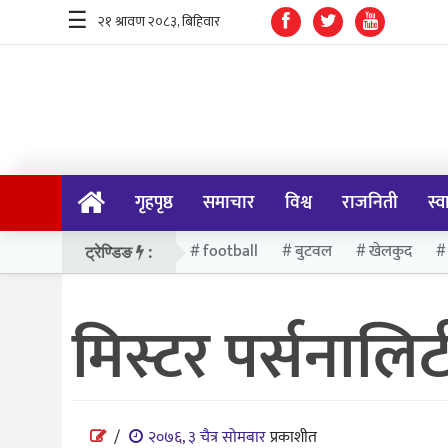
☰
गृहपृष्ठ
समाचार
गृहपृष्ठ
समाचार
विश्व
राजनिती
स्व
विश्व
राजनिती
football
बुटवल
खेलकुद
ट्रेण्डिङ
:
स्वास्थ्य
मिस्टर पर्सनाल
खेलकुद
मनोरन्जन
प्रविधि
/
२०७६, ३ चैत्र सोमबार
प्रकाशीत