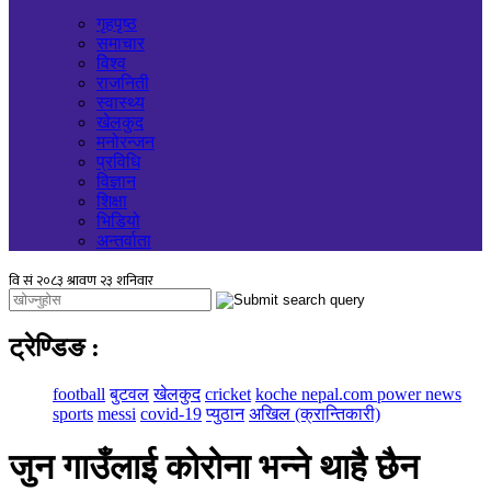
गृहपृष्ठ
समाचार
विश्व
राजनिती
स्वास्थ्य
खेलकुद
मनोरन्जन
प्रविधि
विज्ञान
शिक्षा
भिडियो
अन्तर्वाता
ट्रेण्डिङ
:
football
बुटवल
खेलकुद
cricket
koche nepal.com power news
sports
messi
covid-19
प्युठान
अखिल (क्रान्तिकारी)
जुन गाउँलाई कोरोना भन्ने थाहै छैन