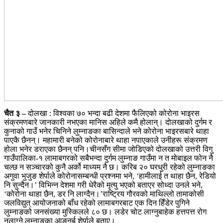
चैत ३ –
दोलखा : विश्वका ७० भन्दा बढी देशमा फैलिएको कोरोना भाइरस
संक्रमणबारे जानकारी नभएका मानिस अहिले कमै होलान्। दोलखाको दुर्गम र
कुनाको गाउँ भनेर चिनिने लुम्नाङका बासिन्दाले भने कोरोना भाइरसबारे थाहा
पाएकै छैनन्। महामारी बनेको कोरोनाबारे थाहा नपाएकाले उनीहरू संक्रमण
होला भनेर डराएका छैनन् पनि।चीनसँग सीमा जोडिएको दोलखाको उत्तरी विगु
गाउँपालिका-१ लामाबगरको सबैभन्दा दुर्गम लुम्नाङ गाउँमा न त मोबाइल फोन नै
चल्छ न सञ्चारको कुनै अर्को माध्यम नै छ। करिब २० घरधुरी रहेको लुम्नाङका
अगुवा भुजुङ शेर्पाले कोरोनासम्बन्धी प्रश्नमा भने, ‘हामीलाई त थाहा छैन, रेडियो
नि सुन्दैन।’ विभिन्न देशमा गरी धेरैको मृत्यु भएको बताएर सोध्दा उनले भने,
‘कोरोना थाहा छैन, डर नि लाग्दैन।’राष्ट्रिय गौरवको माथिल्लो तामाकोसी
जलविद्युत् आयोजनाको बाँध रहेको लामाबगरबाट एक दिन हिँडेर पुगिने
लुम्नाङको जनसंख्या मुस्किलले ८० छ। लडेर चोट लाग्नुबाहेक हत्तपत्त रोग
नलाग्ने लुम्नाङका आङनुर्बु शेर्पाले बताए।