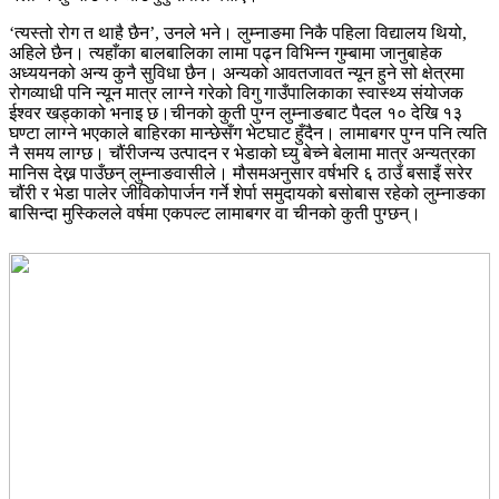
‘त्यस्तो रोग त थाहै छैन’, उनले भने। लुम्नाङमा निकै पहिला विद्यालय थियो,
अहिले छैन। त्यहाँका बालबालिका लामा पढ्न विभिन्न गुम्बामा जानुबाहेक
अध्ययनको अन्य कुनै सुविधा छैन। अन्यको आवतजावत न्यून हुने सो क्षेत्रमा
रोगव्याधी पनि न्यून मात्र लाग्ने गरेको विगु गाउँपालिकाका स्वास्थ्य संयोजक
ईश्वर खड्काको भनाइ छ।चीनको कुती पुग्न लुम्नाङबाट पैदल १० देखि १३
घण्टा लाग्ने भएकाले बाहिरका मान्छेसँग भेटघाट हुँदैन। लामाबगर पुग्न पनि त्यति
नै समय लाग्छ। चौंरीजन्य उत्पादन र भेडाको घ्यु बेच्ने बेलामा मात्र अन्यत्रका
मानिस देख्न पाउँछन् लुम्नाङवासीले। मौसमअनुसार वर्षभरि ६ ठाउँ बसाइँ सरेर
चौंरी र भेडा पालेर जीविकोपार्जन गर्ने शेर्पा समुदायको बसोबास रहेको लुम्नाङका
बासिन्दा मुस्किलले वर्षमा एकपल्ट लामाबगर वा चीनको कुती पुग्छन्।