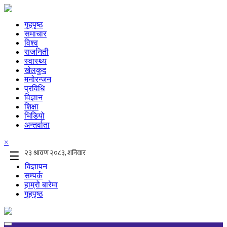
गृहपृष्ठ
समाचार
विश्व
राजनिती
स्वास्थ्य
खेलकुद
मनोरन्जन
प्रविधि
विज्ञान
शिक्षा
भिडियो
अन्तर्वाता
×
☰
विज्ञापन
सम्पर्क
हाम्रो बारेमा
गृहपृष्ठ