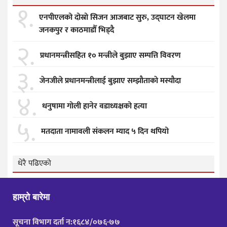
१.
एनपीएलको दोस्रो सिजन आजबाट सुरु, उद्घाटन खेलमा
जनकपुर र काठमाडौँ भिड्दै
२.
प्रधानमन्त्रीसहित १० मन्त्रीले बुझाए सम्पत्ति विवरण
३.
जेनजीले प्रधानमन्त्रीलाई बुझाए सम्झाैताकाे मस्याैदा
४.
धनुषामा गोली हानेर वडाध्यक्षको हत्या
५.
मतदाता नामावली संकलन म्याद ५ दिन थपियो
धेरै पढिएको
हाम्रो बारेमा
सूचना विभाग दर्ता न:१६८४/०७६-७७