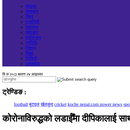
गृहपृष्ठ
समाचार
विश्व
राजनिती
स्वास्थ्य
खेलकुद
मनोरन्जन
प्रविधि
विज्ञान
शिक्षा
भिडियो
अन्तर्वाता
ट्रेण्डिङ
:
football
बुटवल
खेलकुद
cricket
koche nepal.com power news
spo
कोरोनाविरुद्धको लडाईँमा दीपिकालाई साथ 