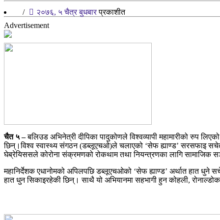
/
२०७६, ५ चैत्र बुधबार
प्रकाशीत
Advertisement
चैत ५ –
बलिउड अभिनेत्री दीपिका पादुकोणले विश्वव्यापी महामारीको रुप लिएक
छिन्।विश्व स्वास्थ्य संगठन (डब्लूएचओ)ले चलाएको ‘सेफ ह्याण्ड’ सरसफाइ सच
घेब्रेयिससले कोरोना संक्रमणको रोकथाम तथा नियन्त्रणका लागि सामाजिक सञ्
महानिर्देशक एधानोमको अपिलपछि डब्लूएचओको ‘सेफ ह्याण्ड’ अर्थात हात धुने स
हात धुन सिकाइरहेकी छिन्। साथै यो अभियानमा सहभागी हुन कोहली, रोनाल्डो