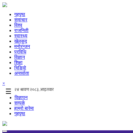
गृहपृष्ठ
समाचार
विश्व
राजनिती
स्वास्थ्य
खेलकुद
मनोरन्जन
प्रविधि
विज्ञान
शिक्षा
भिडियो
अन्तर्वाता
×
☰
विज्ञापन
सम्पर्क
हाम्रो बारेमा
गृहपृष्ठ