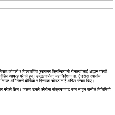
राट कोहली र विश्वचर्चित फुटबलर क्रिस्टियानो रोनाल्डोलाई आह्वान गरेकी
ोडिन आग्रह गरेकी हुन्।डब्लूएचओका महानिर्देशक डा. टेड्रोस एधानोम
 बलिउड अभिनेत्री दीपिका र प्रियंका चोपडालाई अपिल गरेका थिए।
ेयर गरेकी छिन्। जसमा उनले कोरोना संक्रमणबाट बच्न साबुन पानीले मिचिमिची