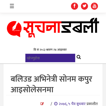
☰
गृहपृष्ठ
समाचार
विश्व
राजनिती
बलिउड अभिनेत्री सोनम कपुर
स्वास्थ्य
आइसोलेसनमा
खेलकुद
मनोरन्जन
/
२०७६, ५ चैत्र बुधबार
प्रकाशीत