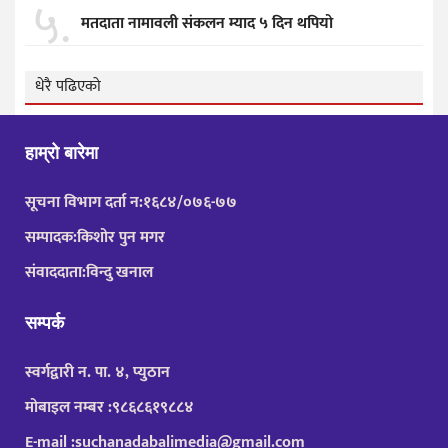
५.
मतदाता नामावली संकलन म्याद ५ दिन थपियो
धेरै पढिएको
हाम्रो बारेमा
सूचना विभाग दर्ता न:१६८४/०७६-७७
सम्पादक:किशोर पुन मगर
संवाददाता:विन्दु खनाल
सम्पर्क
स्वर्गद्वारी न. पा. ४, प्युठान
मोबाइल नम्बर :९८६८६१९८८४
E-mail :suchanadabalimedia@gmail.com