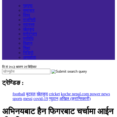
गृहपृष्ठ
समाचार
विश्व
राजनिती
स्वास्थ्य
खेलकुद
मनोरन्जन
प्रविधि
विज्ञान
शिक्षा
भिडियो
अन्तर्वाता
ट्रेण्डिङ
:
football
बुटवल
खेलकुद
cricket
koche nepal.com power news
sports
messi
covid-19
प्युठान
अखिल (क्रान्तिकारी)
अभिनयबाट हैन फिगरबाट चर्चामा आईन