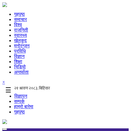
गृहपृष्ठ
समाचार
विश्व
राजनिती
स्वास्थ्य
खेलकुद
मनोरन्जन
प्रविधि
विज्ञान
शिक्षा
भिडियो
अन्तर्वाता
×
☰
विज्ञापन
सम्पर्क
हाम्रो बारेमा
गृहपृष्ठ