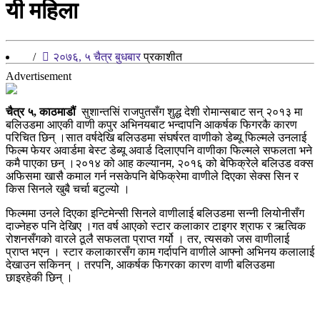
यी महिला
/
२०७६, ५ चैत्र बुधबार
प्रकाशीत
Advertisement
चैत्र ५, काठमाडौं
सुशान्तसिं राजपुतसँग शुद्ध देशी रोमान्सबाट सन् २०१३ मा
बलिउडमा आएकी वाणी कपुर अभिनयबाट भन्दापनि आकर्षक फिगरकै कारण
परिचित छिन् ।सात वर्षदेखि बलिउडमा संघर्षरत वाणीको डेब्यू फिल्मले उनलाई
फिल्म फेयर अवार्डमा बेस्ट डेब्यू अवार्ड दिलाएपनि वाणीका फिल्मले सफलता भने
कमै पाएका छन् ।२०१४ को आह कल्यानम, २०१६ को बेफिक्रेले बलिउड वक्स
अफिसमा खासै कमाल गर्न नसकेपनि बेफिक्रेमा वाणीले दिएका सेक्स सिन र
किस सिनले खुबै चर्चा बटुल्यो ।
फिल्ममा उनले दिएका इन्टिमेन्सी सिनले वाणीलाई बलिउडमा सन्नी लियोनीसँग
दाज्नेहरु पनि देखिए ।गत वर्ष आएको स्टार कलाकार टाइगर श्राफ र ऋत्विक
रोशनसँगको वारले ठूलै सफलता प्राप्त गर्यो । तर, त्यसको जस वाणीलाई
प्राप्त भएन । स्टार कलाकारसँग काम गर्दापनि वाणीले आफ्नो अभिनय कलालाई
देखाउन सकिनन् । तरपनि, आकर्षक फिगरका कारण वाणी बलिउडमा
छाइरहेकी छिन् ।