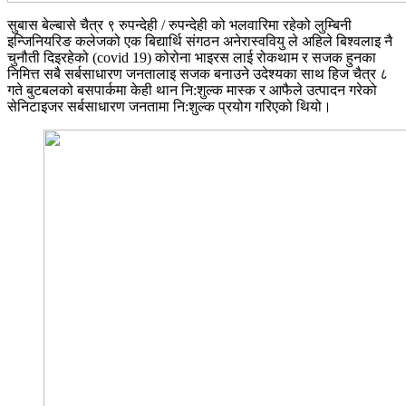
सुबास बेल्बासे चैत्र ९ रुपन्देही / रुपन्देही को भलवारिमा रहेको लुम्बिनी
इन्जिनियरिङ कलेजको एक बिद्यार्थि संगठन अनेरास्ववियु ले अहिले बिश्वलाइ नै
चुनौती दिइरहेको (covid 19) कोरोना भाइरस लाई रोकथाम र सजक हुनका
निमित्त सबै सर्बसाधारण जनतालाइ सजक बनाउने उदेश्यका साथ हिज चैत्र ८
गते बुटबलको बसपार्कमा केही थान नि:शुल्क मास्क र आफैले उत्पादन गरेको
सेनिटाइजर सर्बसाधारण जनतामा नि:शुल्क प्रयोग गरिएको थियो।