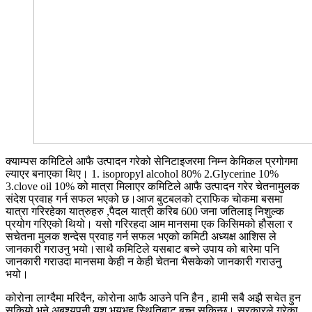
क्याम्पस कमिटिले आफै उत्पादन गरेको सेनिटाइजरमा निम्न केमिकल प्रगोगमा
ल्याएर बनाएका थिए। 1. isopropyl alcohol 80% 2.Glycerine 10%
3.clove oil 10% को मात्रा मिलाएर कमिटिले आफै उत्पादन गरेर चेतनामुलक
संदेश प्रवाह गर्न सफल भएको छ।आज बुटबलको ट्राफिक चोकमा बसमा
यात्रा गरिरहेका यात्रुहरु ,पैदल यात्री करिब 600 जना जतिलाइ निशुल्क
प्रयोग गरिएको थियो। यसो गरिरहदा आम मानसमा एक किसिमको हौसला र
सचेतना मुलक शन्देस प्रवाह गर्न सफल भएको कमिटी अध्यक्ष आशिस ले
जानकारी गराउनु भयो।साथै कमिटिले यसबाट बच्ने उपाय को बारेमा पनि
जानकारी गराउदा मानसमा केही न केही चेतना भैसकेको जानकारी गराउनु
भयो।
कोरोना लाग्दैमा मरिदैन, कोरोना आफै आउने पनि हैन , हामी सबै अझै सचेत हुन
सकियो भने अबश्यपनी यश भयभह स्थितिबाट बच्न सकिन्छ। सरकारले गरेका