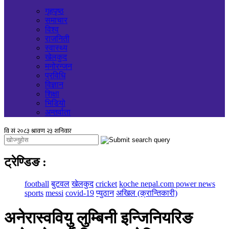
गृहपृष्ठ
समाचार
विश्व
राजनिती
स्वास्थ्य
खेलकुद
मनोरन्जन
प्रविधि
विज्ञान
शिक्षा
भिडियो
अन्तर्वाता
ट्रेण्डिङ
:
football
बुटवल
खेलकुद
cricket
koche nepal.com power news
sports
messi
covid-19
प्युठान
अखिल (क्रान्तिकारी)
अनेरास्ववियु लुम्बिनी इन्जिनियरिङ