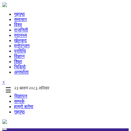
गृहपृष्ठ
समाचार
विश्व
राजनिती
स्वास्थ्य
खेलकुद
मनोरन्जन
प्रविधि
विज्ञान
शिक्षा
भिडियो
अन्तर्वाता
×
☰
विज्ञापन
सम्पर्क
हाम्रो बारेमा
गृहपृष्ठ