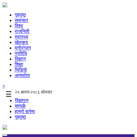
गृहपृष्ठ
समाचार
विश्व
राजनिती
स्वास्थ्य
खेलकुद
मनोरन्जन
प्रविधि
विज्ञान
शिक्षा
भिडियो
अन्तर्वाता
×
☰
विज्ञापन
सम्पर्क
हाम्रो बारेमा
गृहपृष्ठ