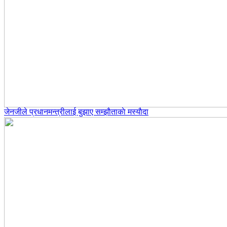
जेनजीले प्रधानमन्त्रीलाई बुझाए सम्झाैताकाे मस्याैदा