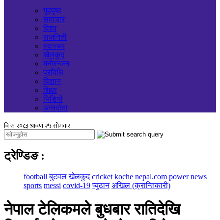
गृहपृष्ठ
समाचार
विश्व
राजनिती
स्वास्थ्य
खेलकुद
मनोरन्जन
प्रविधि
विज्ञान
शिक्षा
भिडियो
अन्तर्वाता
ट्रेण्डिङ
:
football
बुटवल
खेलकुद
cricket
koche nepal.com power news
sports
messi
covid-19
प्युठान
अखिल (क्रान्तिकारी)
नेपाल टेलिकमले बुधबार रातिदेखि