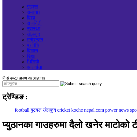
गृहपृष्ठ
समाचार
विश्व
राजनिती
स्वास्थ्य
खेलकुद
मनोरन्जन
प्रविधि
विज्ञान
शिक्षा
भिडियो
अन्तर्वाता
ट्रेण्डिङ
:
football
बुटवल
खेलकुद
cricket
koche nepal.com power news
spo
प्युठानका गाउहरुमा दैलाे खनेर माटाेकाे 