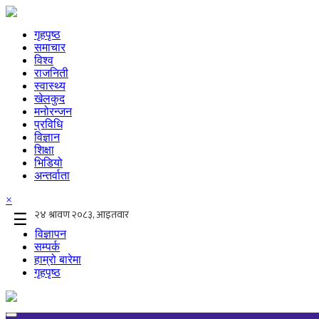
गृहपृष्ठ
समाचार
विश्व
राजनिती
स्वास्थ्य
खेलकुद
मनोरन्जन
प्रविधि
विज्ञान
शिक्षा
भिडियो
अन्तर्वाता
×
☰
विज्ञापन
सम्पर्क
हाम्रो बारेमा
गृहपृष्ठ