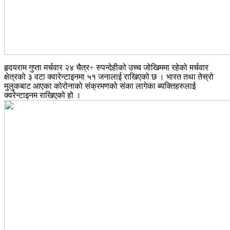
हृदयराम गुप्ता मर्चवार २४ चैत्र÷ रुपन्देहीको उच्च जोखिममा रहेको मर्चवार
क्षेत्रको ३ वटा क्वारेन्टाइनमा ५१ जनालाई राखिएको छ । भारत तथा तेस्रो
मुलुकबाट आएका कोरोनाको संक्रमणको संका लागेका ब्यक्तिहरुलाई
क्वरेन्टाइनम राखिएको हो ।