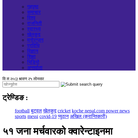
गृहपृष्ठ
समाचार
विश्व
राजनिती
स्वास्थ्य
खेलकुद
मनोरन्जन
प्रविधि
विज्ञान
शिक्षा
भिडियो
अन्तर्वाता
ट्रेण्डिङ
:
football
बुटवल
खेलकुद
cricket
koche nepal.com power news
sports
messi
covid-19
प्युठान
अखिल (क्रान्तिकारी)
५१ जना मर्चवारको क्वारेन्टाइनमा