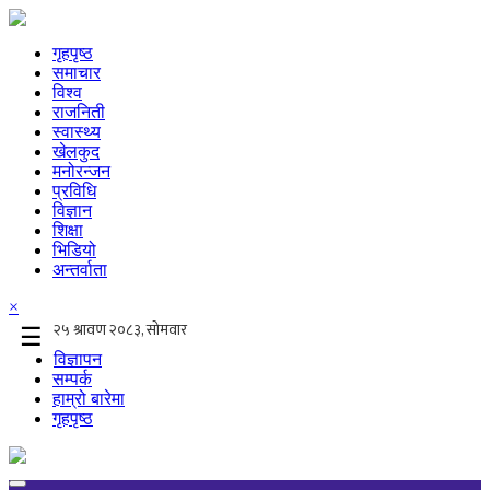
गृहपृष्ठ
समाचार
विश्व
राजनिती
स्वास्थ्य
खेलकुद
मनोरन्जन
प्रविधि
विज्ञान
शिक्षा
भिडियो
अन्तर्वाता
×
☰
विज्ञापन
सम्पर्क
हाम्रो बारेमा
गृहपृष्ठ