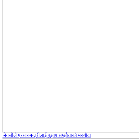
जेनजीले प्रधानमन्त्रीलाई बुझाए सम्झाैताकाे मस्याैदा