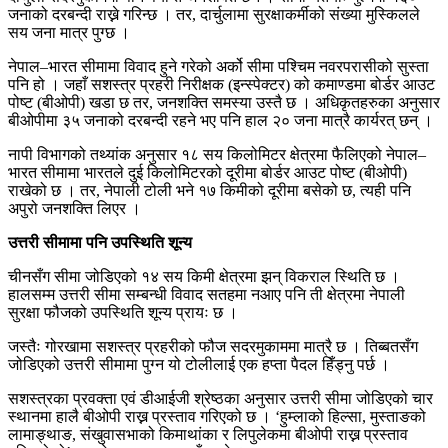
जनाको दरबन्दी राख्ने गरिन्छ । तर, दार्चुलामा सुरक्षाकर्मीको संख्या मुस्किलले
सय जना मात्र पुग्छ ।
नेपाल–भारत सीमामा विवाद हुने गरेको अर्को सीमा पश्चिम नवरपरासीको सुस्ता
पनि हो । जहाँ सशस्त्र प्रहरी निरीक्षक (इन्स्पेक्टर) को कमाण्डमा बोर्डर आउट
पोष्ट (बीओपी) खडा छ तर, जनशक्ति समस्या उस्तै छ । अधिकृतहरुका अनुसार
बीओपीमा ३५ जनाको दरबन्दी रहने भए पनि हाल २० जना मात्रै कार्यरत् छन् ।
नापी विभागको तथ्यांक अनुसार १८ सय किलोमिटर क्षेत्रमा फैलिएको नेपाल–
भारत सीमामा भारतले दुई किलोमिटरको दूरीमा बोर्डर आउट पोष्ट (बीओपी)
राखेको छ । तर, नेपाली टोली भने १७ किमीको दूरीमा बसेको छ, त्यही पनि
अपुरो जनशक्ति लिएर ।
उत्तरी सीमामा पनि उपस्थिति शून्य
चीनसँग सीमा जोडिएको १४ सय किमी क्षेत्रमा झन् विकराल स्थिति छ ।
हालसम्म उत्तरी सीमा सम्बन्धी विवाद सतहमा नआए पनि ती क्षेत्रमा नेपाली
सुरक्षा फौजको उपस्थिति शून्य प्रायः छ ।
जस्तैः गोरखामा सशस्त्र प्रहरीको फौज सदरमुकाममा मात्रै छ । तिब्बतसँग
जोडिएको उत्तरी सीमामा पुग्न यो टोलीलाई एक हप्ता पैदल हिँड्नु पर्छ ।
सशस्त्रका प्रवक्ता एवं डीआईजी श्रेष्ठका अनुसार उत्तरी सीमा जोडिएको चार
स्थानमा हालै बीओपी राख्न प्रस्ताव गरिएको छ । ‘हुम्लाको हिल्सा, मुस्ताङको
लामाङ्थाङ, संखुवासभाको किमाथांका र लिपुलेकमा बीओपी राख्न प्रस्ताव