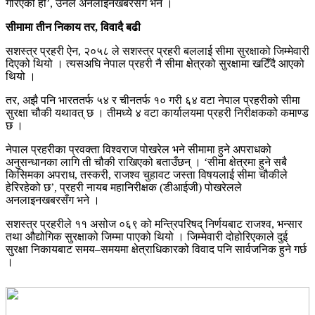
गरिएको हो’, उनले अनलाइनखबरसँग भने ।
सीमामा तीन निकाय तर, विवादै बढी
सशस्त्र प्रहरी ऐन, २०५८ ले सशस्त्र प्रहरी बललाई सीमा सुरक्षाको जिम्मेवारी
दिएको थियो । त्यसअघि नेपाल प्रहरी नै सीमा क्षेत्रको सुरक्षामा खटिँदै आएको
थियो ।
तर, अझै पनि भारततर्फ ५४ र चीनतर्फ १० गरी ६४ वटा नेपाल प्रहरीको सीमा
सुरक्षा चौकी यथावत् छ । तीमध्ये ४ वटा कार्यालयमा प्रहरी निरीक्षकको कमाण्ड
छ ।
नेपाल प्रहरीका प्रवक्ता विश्वराज पोखरेल भने सीमामा हुने अपराधको
अनुसन्धानका लागि ती चौकी राखिएको बताउँछन् । ‘सीमा क्षेत्रमा हुने सबै
किसिमका अपराध, तस्करी, राजश्व चुहावट जस्ता विषयलाई सीमा चौकीले
हेरिरहेको छ’, प्रहरी नायब महानिरीक्षक (डीआईजी) पोखरेलले
अनलाइनखबरसँग भने ।
सशस्त्र प्रहरीले ११ असोज ०६९ को मन्त्रिपरिषद् निर्णयबाट राजश्व, भन्सार
तथा औद्योगिक सुरक्षाको जिम्मा पाएको थियो । जिम्मेवारी दोहोरिएकाले दुई
सुरक्षा निकायबाट समय–समयमा क्षेत्राधिकारको विवाद पनि सार्वजनिक हुने गर्छ
।