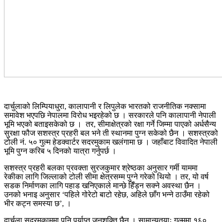
दार्चुलाको लिम्पियाधुरा, कालापानी र लिपुलेक भारतको राजनीतिक नक्सामा
समावेश भएपछि नेपालमा विरोध भइरहेको छ । सरकारले पनि कालापानी नेपाली
भूमि भएको बताइसकेको छ । तर, सीमाक्षेत्रको रक्षा गर्ने जिम्मा पाएको अर्धसैन्य
सुरक्षा फौज सशस्त्र प्रहरी बल भने ती स्थानमा पुग्न सकेको छैन । सशस्त्रको
टोली नं. ५० गुल्म हेडक्वार्टर सदरमुकाम खलंगामा छ । जहाँबाट विवादित नेपाली
भूमि पुग्न करिब ५ दिनको यात्रा गर्नुपर्छ ।
सशस्त्र प्रहरी बलका प्रवक्ता सुरजकुमार श्रेष्ठका अनुसार गर्मी याममा
रेकीका लागि जिल्लाको टोली सीमा क्षेत्रसम्म पुग्ने गरेको थियो । तर, यो वर्ष
सडक निर्माणका लागि पहाड खनिएकाले मान्छे हिँड्न सक्ने अवस्था छैन ।
उनको भनाइ अनुसार ‘पहिले गोरेटो बाटो रहेछ, अहिले छाँग भन्ने ठाउँमा रहेको
भीर कट्न समस्या छ’, ।
दार्चुला सदरमुकाममा पनि पर्याप्त जनशक्ति छैन । सामान्यतयाः गुल्ममा १६०