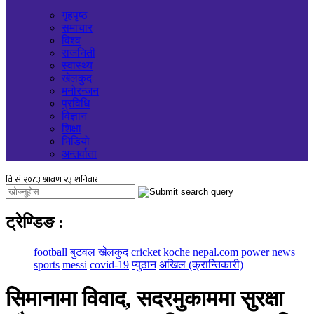
गृहपृष्ठ
समाचार
विश्व
राजनिती
स्वास्थ्य
खेलकुद
मनोरन्जन
प्रविधि
विज्ञान
शिक्षा
भिडियो
अन्तर्वाता
ट्रेण्डिङ
:
football
बुटवल
खेलकुद
cricket
koche nepal.com power news
sports
messi
covid-19
प्युठान
अखिल (क्रान्तिकारी)
सिमानामा विवाद, सदरमुकाममा सुरक्षा