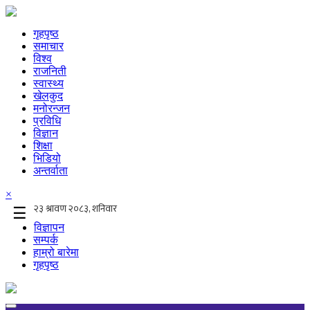
गृहपृष्ठ
समाचार
विश्व
राजनिती
स्वास्थ्य
खेलकुद
मनोरन्जन
प्रविधि
विज्ञान
शिक्षा
भिडियो
अन्तर्वाता
×
☰
विज्ञापन
सम्पर्क
हाम्रो बारेमा
गृहपृष्ठ