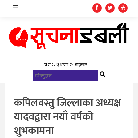
☰
गृहपृष्ठ
समाचार
विश्व
राजनिती
कपिलवस्तु जिल्लाका अध्यक्ष
स्वास्थ्य
यादवद्वारा नयाँ वर्षको
खेलकुद
शुभकामना
मनोरन्जन