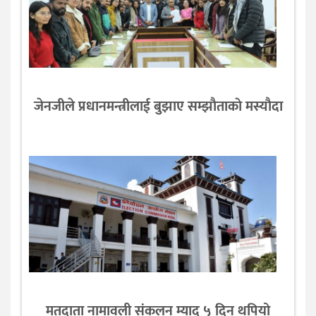
जेनजीले प्रधानमन्त्रीलाई बुझाए सम्झाैताकाे मस्याैदा
मतदाता नामावली संकलन म्याद ५ दिन थपियो