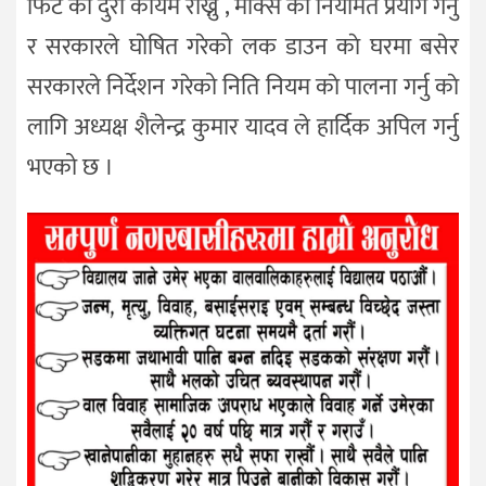
फिट काे दुरी कायम राख्नु , माक्स काे नियमित प्रयोग गर्नु
र सरकारले घाेषित गरेको लक डाउन काे घरमा बसेर
सरकारले निर्देशन गरेको निति नियम काे पालना गर्नु काे
लागि अध्यक्ष शैलेन्द्र कुमार यादव ले हार्दिक अपिल गर्नु
भएको छ ।