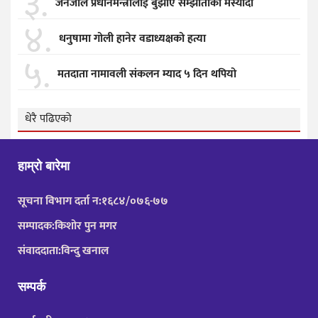
३.
जेनजीले प्रधानमन्त्रीलाई बुझाए सम्झाैताकाे मस्याैदा
४.
धनुषामा गोली हानेर वडाध्यक्षको हत्या
५.
मतदाता नामावली संकलन म्याद ५ दिन थपियो
धेरै पढिएको
हाम्रो बारेमा
सूचना विभाग दर्ता न:१६८४/०७६-७७
सम्पादक:किशोर पुन मगर
संवाददाता:विन्दु खनाल
सम्पर्क