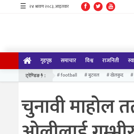
☰
गृहपृष्ठ
समाचार
गृहपृष्ठ
समाचार
विश्व
राजनिती
स्व
विश्व
राजनिती
football
बुटवल
खेलकुद
ट्रेण्डिङ
:
स्वास्थ्य
चुनावी माहोल त
खेलकुद
मनोरन्जन
ओलीलाई गम्भी
प्रविधि