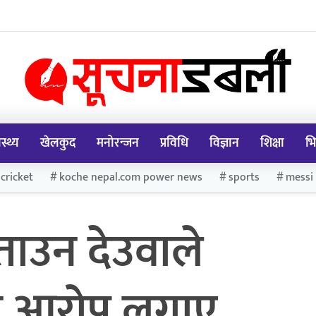
ास्थ्य
खेलकुद
मनोरन्जन
प्रविधि
विज्ञान
शिक्षा
भि
cricket
koche nepal.com power news
sports
messi
ताउन देउवाले
र आरोप लगाए