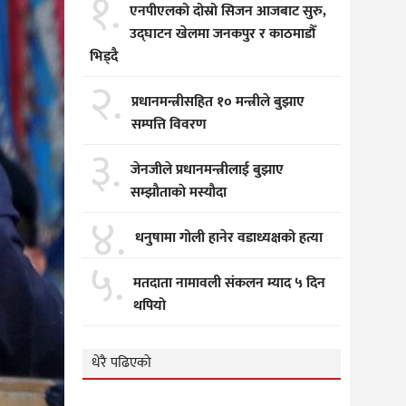
१.
एनपीएलको दोस्रो सिजन आजबाट सुरु,
उद्घाटन खेलमा जनकपुर र काठमाडौँ
भिड्दै
२.
प्रधानमन्त्रीसहित १० मन्त्रीले बुझाए
सम्पत्ति विवरण
३.
जेनजीले प्रधानमन्त्रीलाई बुझाए
सम्झाैताकाे मस्याैदा
४.
धनुषामा गोली हानेर वडाध्यक्षको हत्या
५.
मतदाता नामावली संकलन म्याद ५ दिन
थपियो
धेरै पढिएको