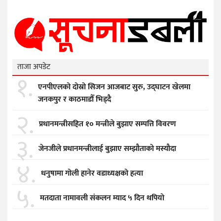
ताजा अपडेट
१.
एनपीएलको दोस्रो सिजन आजबाट सुरु, उद्घाटन खेलमा
जनकपुर र काठमाडौँ भिड्दै
२.
प्रधानमन्त्रीसहित १० मन्त्रीले बुझाए सम्पत्ति विवरण
३.
जेनजीले प्रधानमन्त्रीलाई बुझाए सम्झाैताकाे मस्याैदा
४.
धनुषामा गोली हानेर वडाध्यक्षको हत्या
५.
मतदाता नामावली संकलन म्याद ५ दिन थपियो