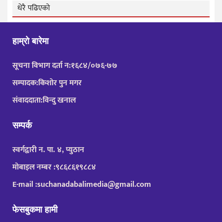
धेरै पढिएको
हाम्रो बारेमा
सूचना विभाग दर्ता न:१६८४/०७६-७७
सम्पादक:किशोर पुन मगर
संवाददाता:विन्दु खनाल
सम्पर्क
स्वर्गद्वारी न. पा. ४, प्युठान
मोबाइल नम्बर :९८६८६१९८८४
E-mail :suchanadabalimedia@gmail.com
फेसबुकमा हामी