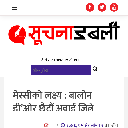
☰
गृहपृष्ठ
समाचार
विश्व
राजनिती
मेस्सीको लक्ष्य : बालोन
स्वास्थ्य
डी’ओर छैटौं अवार्ड जित्ने
खेलकुद
मनोरन्जन
/
२०७६, ९ मंसिर सोमबार
प्रकाशीत