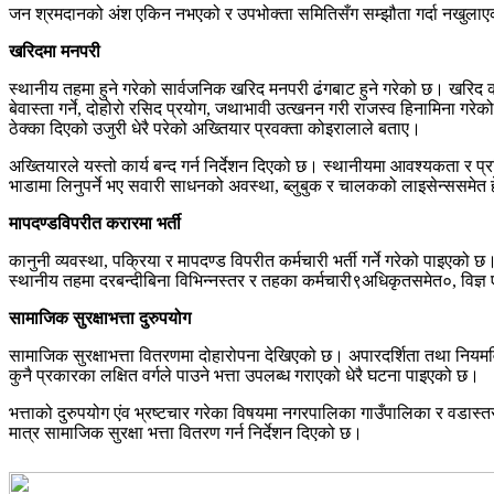
जन श्रमदानको अंश एकिन नभएको र उपभोक्ता समितिसँग सम्झौता गर्दा नखुलाएको
खरिदमा मनपरी
स्थानीय तहमा हुने गरेको सार्वजनिक खरिद मनपरी ढंगबाट हुने गरेको छ। खरिद 
बेवास्ता गर्ने, दोहोरो रसिद प्रयोग, जथाभावी उत्खनन गरी राजस्व हिनामिना गरे
ठेक्का दिएको उजुरी धेरै परेको अख्तियार प्रवक्ता कोइरालाले बताए।
अख्तियारले यस्तो कार्य बन्द गर्न निर्देशन दिएको छ। स्थानीयमा आवश्यकता र प्र
भाडामा लिनुपर्ने भए सवारी साधनको अवस्था, ब्लुबुक र चालकको लाइसेन्ससमेत
मापदण्डविपरीत करारमा भर्ती
कानुनी व्यवस्था, पक्रिया र मापदण्ड विपरीत कर्मचारी भर्ती गर्ने गरेको पाइएको
स्थानीय तहमा दरबन्दीबिना विभिन्नस्तर र तहका कर्मचारी९अधिकृतसमेत०, विज्
सामाजिक सुरक्षाभत्ता दुरुपयोग
सामाजिक सुरक्षाभत्ता वितरणमा दोहारोपना देखिएको छ। अपारदर्शिता तथा नियमवि
कुनै प्रकारका लक्षित वर्गले पाउने भत्ता उपलब्ध गराएको धेरै घटना पाइएको छ।
भत्ताको दुरुपयोग एंव भ्रष्टचार गरेका विषयमा नगरपालिका गाउँपालिका र वडास्त
मात्र सामाजिक सुरक्षा भत्ता वितरण गर्न निर्देशन दिएको छ।