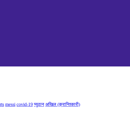
rts
messi
covid-19
प्युठान
अखिल (क्रान्तिकारी)