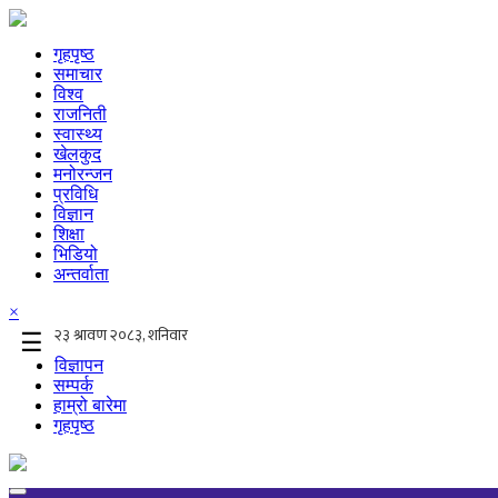
गृहपृष्ठ
समाचार
विश्व
राजनिती
स्वास्थ्य
खेलकुद
मनोरन्जन
प्रविधि
विज्ञान
शिक्षा
भिडियो
अन्तर्वाता
×
☰
विज्ञापन
सम्पर्क
हाम्रो बारेमा
गृहपृष्ठ