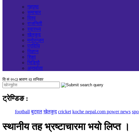
गृहपृष्ठ
समाचार
विश्व
राजनिती
स्वास्थ्य
खेलकुद
मनोरन्जन
प्रविधि
विज्ञान
शिक्षा
भिडियो
अन्तर्वाता
ट्रेण्डिङ
:
football
बुटवल
खेलकुद
cricket
koche nepal.com power news
spo
स्थानीय तह भ्रष्टाचारमा भयो लिप्त ।