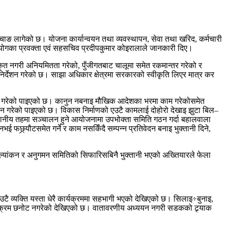
चाङ लागेको छ। योजना कार्यान्वयन तथा व्यवस्थापन, सेवा तथा खरिद, कर्मचारी
ो आयोगका प्रवक्ता एवं सहसचिव प्रदीपकुमार कोइरालाले जानकारी दिए।
कृत नगरी अनियमितता गरेको, पुँजीगतबाट चालूमा समेत रकमान्तर गरेको र
र्देशन गरेको छ। साझा अधिकार क्षेत्रमा सरकारको स्वीकृति लिएर मात्र कर
 प्रयोग गरेको पाइएको छ। कानुन नबनाइ मौखिक आदेशका भरमा काम गरेकोसमेत
गरेको पाइएको छ। विकास निर्माणको एउटै कामलाई दोहोरो देखाइ झुटा बिल–
 स्थानीय तहमा सञ्चालन हुने आयोजनामा उपभोक्ता समिति गठन गर्दा बहालवाला
ई फछ्र्यौटसमेत गर्ने र काम नसकिँदै सम्पन्न प्रतिवेदन बनाइ भुक्तानी दिने,
क मूल्यांकन र अनुगमन समितिको सिफारिसबिनै भुक्तानी भएको अख्तियारले फेला
टै व्यक्ति यस्ता धेरै कार्यक्रममा सहभागी भएको देखिएको छ। सिलाइ÷बुनाइ,
्यक्रम छनोट नगरेको देखिएको छ। वातावरणीय अध्ययन नगरी सडकको ट्र्याक