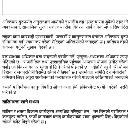
अख्तियार दुरुपयोग अनुसन्धान आयोगले स्थानीय तह भ्रष्टाचारमा डुबेको ठहर 
व्यवस्थापन, सामाजिक सुरक्षा भत्ता तथा सेवा वितरण, सार्वजनिक जग्गा सिफारि
तहका काम कारबाही प्रभावकारी, पारदर्शी र कानुनसम्मत बनाउन अख्तियार दुरुप
सीमाभन्दा बढी रकमान्तर गरेको भेटिएको अख्तियारले जनाएको छ। कतिपय तहले म
संकलन गर्नुपर्ने सुझाव दिएको छ।
वडाध्यक्षका अधिकार वडा सदस्यले प्रयोग गर्ने, प्रमुख÷अध्यक्षका अधिकार उपप
भेटिएको छ। राजनीतिक तथा प्रशासनिक पहुँचका आधारमा योजना छनोट गरेको प
भर्पाइ एवं विवरण बनाएर भुक्तानी लिने गरेको पाइएको छ। दोहोरो नहुने गरी योज
शिक्षक र जनप्रतिनिधिसमेत रहेको देखिएको छ। उपभोक्ता समिति र कर्मचारीको मिलेम
कमिसन लिएर अपूरा आयोजनाको फरफारक गरेको पाइएको अख्तियारले जनाएक
स्थानीय निर्माणमा कानुनविपरीत डोजरजस्ता हेभी इक्विपमेन्ट प्रयोग गरेको, प्र
पारेको छ।
तालिमभत्ता खाने माध्यम
तालिम र क्षमता विकास कार्यक्रम अत्यधिक गरिएका छन्। तर तिनको प्रतिफल न्य
कम्प्युटर तालिम, फर्जी कागजात बनाइ कार्यक्रमको रकम भुक्तानी लिए÷दिएक
खोल्न बजेट दिइने गरेको छ।