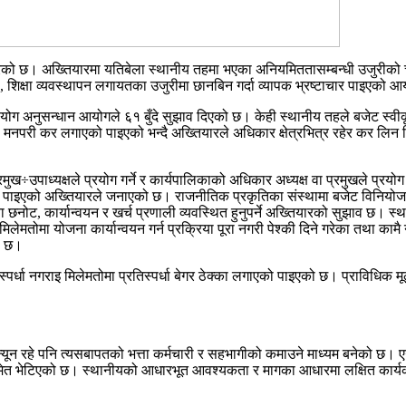
गरेको छ। अख्तियारमा यतिबेला स्थानीय तहमा भएका अनियमिततासम्बन्धी उजुरीको 
स, शिक्षा व्यवस्थापन लगायतका उजुरीमा छानबिन गर्दा व्यापक भ्रष्टाचार पाइएक
योग अनुसन्धान आयोगले ६१ बुँदे सुझाव दिएको छ। केही स्थानीय तहले बजेट स्वी
नपरी कर लगाएको पाइएको भन्दै अख्तियारले अधिकार क्षेत्रभित्र रहेर कर लिन नि
्रमुख÷उपाध्यक्षले प्रयोग गर्ने र कार्यपालिकाको अधिकार अध्यक्ष वा प्रमुखले
ाइएको अख्तियारले जनाएको छ। राजनीतिक प्रकृतिका संस्थामा बजेट विनियोजन 
ना छनोट, कार्यान्वयन र खर्च प्रणाली व्यवस्थित हुनुपर्ने अख्तियारको सुझाव छ।
तोमा योजना कार्यान्वयन गर्न प्रक्रिया पूरा नगरी पेश्की दिने गरेका तथा कामै नभ
ो छ।
तिस्पर्धा नगराइ मिलेमतोमा प्रतिस्पर्धा बेगर ठेक्का लगाएको पाइएको छ। प्राविधि
ून रहे पनि त्यसबापतको भत्ता कर्मचारी र सहभागीको कमाउने माध्यम बनेको छ। एउ
ोसमेत भेटिएको छ। स्थानीयको आधारभूत आवश्यकता र मागका आधारमा लक्षित कार