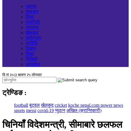
गृहपृष्ठ
समाचार
विश्व
राजनिती
स्वास्थ्य
खेलकुद
मनोरन्जन
प्रविधि
विज्ञान
शिक्षा
भिडियो
अन्तर्वाता
ट्रेण्डिङ
:
football
बुटवल
खेलकुद
cricket
koche nepal.com power news
sports
messi
covid-19
प्युठान
अखिल (क्रान्तिकारी)
चिनियाँ विदेशमन्त्री, सीमाबारे छलफल