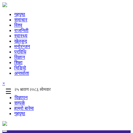
गृहपृष्ठ
समाचार
विश्व
राजनिती
स्वास्थ्य
खेलकुद
मनोरन्जन
प्रविधि
विज्ञान
शिक्षा
भिडियो
अन्तर्वाता
×
☰
विज्ञापन
सम्पर्क
हाम्रो बारेमा
गृहपृष्ठ