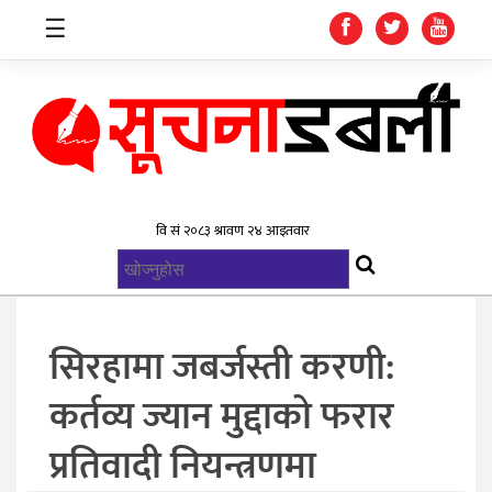
☰
गृहपृष्ठ
समाचार
विश्व
राजनिती
सिरहामा जबर्जस्ती करणी:
स्वास्थ्य
कर्तव्य ज्यान मुद्दाको फरार
खेलकुद
प्रतिवादी नियन्त्रणमा
मनोरन्जन