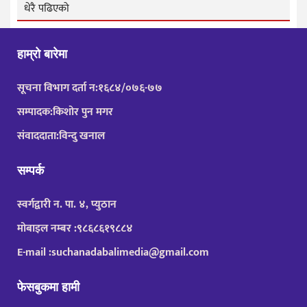
धेरै पढिएको
हाम्रो बारेमा
सूचना विभाग दर्ता न:१६८४/०७६-७७
सम्पादक:किशोर पुन मगर
संवाददाता:विन्दु खनाल
सम्पर्क
स्वर्गद्वारी न. पा. ४, प्युठान
मोबाइल नम्बर :९८६८६१९८८४
E-mail :suchanadabalimedia@gmail.com
फेसबुकमा हामी