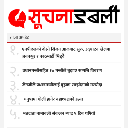
ताजा अपडेट
१.
एनपीएलको दोस्रो सिजन आजबाट सुरु, उद्घाटन खेलमा
जनकपुर र काठमाडौँ भिड्दै
२.
प्रधानमन्त्रीसहित १० मन्त्रीले बुझाए सम्पत्ति विवरण
३.
जेनजीले प्रधानमन्त्रीलाई बुझाए सम्झाैताकाे मस्याैदा
४.
धनुषामा गोली हानेर वडाध्यक्षको हत्या
५.
मतदाता नामावली संकलन म्याद ५ दिन थपियो