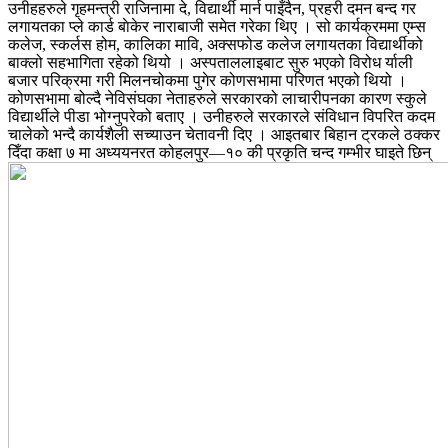
उनीहहरुले गृहमन्त्री राजिनामा दे, विद्यार्थी मार्न पाइँदैन, प्रहरी दमन बन्द गर
लगायतका प्ले कार्ड बाेकेर नाराबाजी समेत गरेका थिए । सो कार्यक्रममा एम्स
कलेज, स्कर्लस होम, कालिका मावि, अक्सफोड कलेज लगायतका विद्यार्थीको
बाक्लो सहभागिता रहेको थियो । अस्पताललाइबाट सुरु भएको विरोध र्याली
बजार परिक्रमा गरी मिलनचोकमा पुगेर कोणसभामा परिणत भएको थियो ।
कोणसभामा बोल्दै नेविसंघका नेताहरुले सरकारको लाचारीपनका कारण स्कुले
विद्यार्थीले पीडा भोग्नुपरेको बताए । उनीहरुले सरकारले संविधान विपरित कदम
चालेको भन्दै कार्यशैली सच्याउन चेतावनी दिए । आइतबार बिहान ट्रकले ठक्कर
दिँदा कक्षा ७ मा अध्ययनरत कोहलपुर—१० की प्रकृति चन्द गम्भीर घाइते छिन्