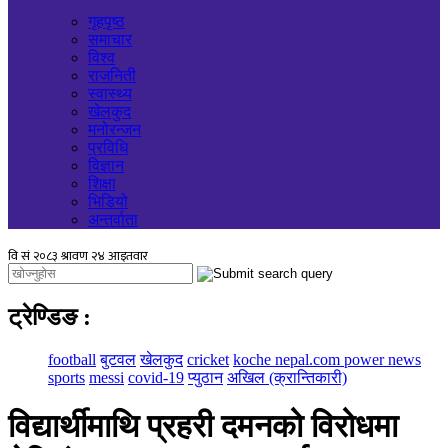
गृहपृष्ठ
समाचार
विश्व
राजनिती
स्वास्थ्य
खेलकुद
मनोरन्जन
प्रविधि
विज्ञान
शिक्षा
भिडियो
अन्तर्वाता
ट्रेण्डिङ
:
football
बुटवल
खेलकुद
cricket
koche nepal.com power news
sports
messi
covid-19
प्युठान
अखिल (क्रान्तिकारी)
विद्यार्थीमाथि प्रहरी दमनको विरोधमा