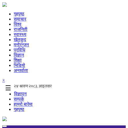
गृहपृष्ठ
समाचार
विश्व
राजनिती
स्वास्थ्य
खेलकुद
मनोरन्जन
प्रविधि
विज्ञान
शिक्षा
भिडियो
अन्तर्वाता
×
☰
विज्ञापन
सम्पर्क
हाम्रो बारेमा
गृहपृष्ठ