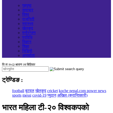
गृहपृष्ठ
समाचार
विश्व
राजनिती
स्वास्थ्य
खेलकुद
मनोरन्जन
प्रविधि
विज्ञान
शिक्षा
भिडियो
अन्तर्वाता
ट्रेण्डिङ
:
football
बुटवल
खेलकुद
cricket
koche nepal.com power news
sports
messi
covid-19
प्युठान
अखिल (क्रान्तिकारी)
भारत महिला टी-२० विश्वकपको