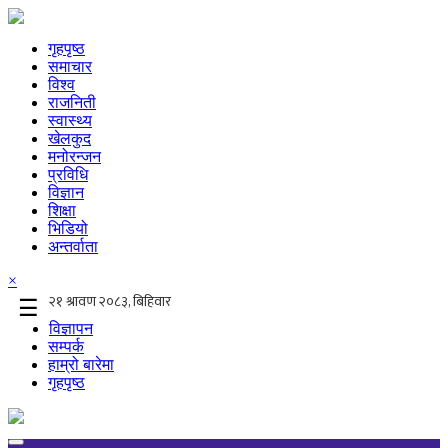
गृहपृष्ठ
समाचार
विश्व
राजनिती
स्वास्थ्य
खेलकुद
मनोरन्जन
प्रविधि
विज्ञान
शिक्षा
भिडियो
अन्तर्वाता
×
☰
विज्ञापन
सम्पर्क
हाम्रो बारेमा
गृहपृष्ठ