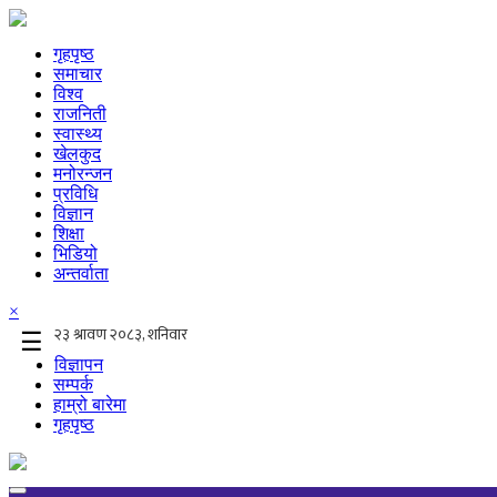
गृहपृष्ठ
समाचार
विश्व
राजनिती
स्वास्थ्य
खेलकुद
मनोरन्जन
प्रविधि
विज्ञान
शिक्षा
भिडियो
अन्तर्वाता
×
☰
विज्ञापन
सम्पर्क
हाम्रो बारेमा
गृहपृष्ठ