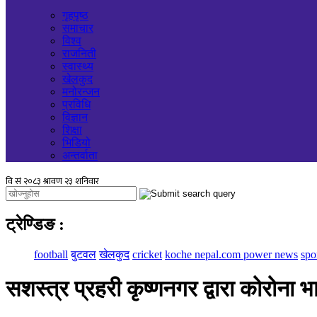
गृहपृष्ठ
समाचार
विश्व
राजनिती
स्वास्थ्य
खेलकुद
मनोरन्जन
प्रविधि
विज्ञान
शिक्षा
भिडियो
अन्तर्वाता
ट्रेण्डिङ
:
football
बुटवल
खेलकुद
cricket
koche nepal.com power news
spo
सशस्त्र प्रहरी कृष्णनगर द्वारा कोरोना 