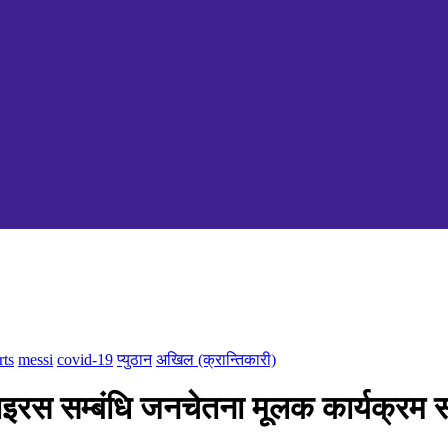
rts
messi
covid-19
प्युठान
अखिल (क्रान्तिकारी)
भाइरस सम्बंधि जनचेतना मूलक कार्यक्रम स