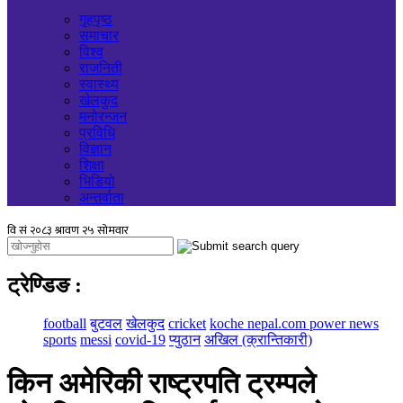
गृहपृष्ठ
समाचार
विश्व
राजनिती
स्वास्थ्य
खेलकुद
मनोरन्जन
प्रविधि
विज्ञान
शिक्षा
भिडियो
अन्तर्वाता
ट्रेण्डिङ
:
football
बुटवल
खेलकुद
cricket
koche nepal.com power news
sports
messi
covid-19
प्युठान
अखिल (क्रान्तिकारी)
किन अमेरिकी राष्ट्रपति ट्रम्पले