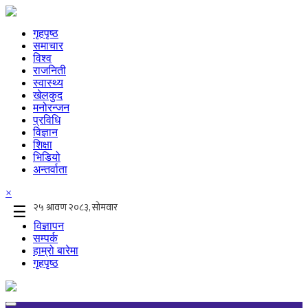
गृहपृष्ठ
समाचार
विश्व
राजनिती
स्वास्थ्य
खेलकुद
मनोरन्जन
प्रविधि
विज्ञान
शिक्षा
भिडियो
अन्तर्वाता
×
☰
विज्ञापन
सम्पर्क
हाम्रो बारेमा
गृहपृष्ठ